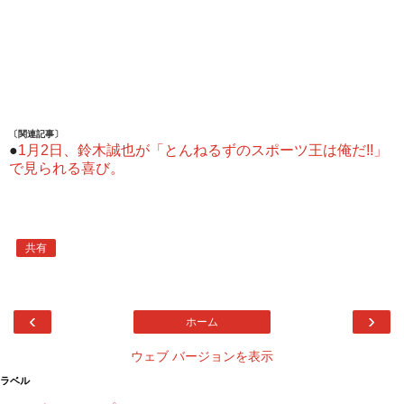
〔関連記事〕
●
1月2日、鈴木誠也が「とんねるずのスポーツ王は俺だ!!」
で見られる喜び。
共有
‹
›
ホーム
ウェブ バージョンを表示
ラベル