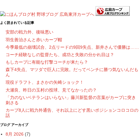
よく読まれている記事
安部の戦力外、後味悪い
羽生善治さんと赤いカープ帽
今季最低の崩壊試合、2点リードの9回9失点、新井さんで優勝は……
コーチ経験なしの監督たち、成功と失敗の分かれ目は？
もしカープに有能な打撃コーチが来たら？
森下4失点、マツダで巨人に完敗。だってベンチに勝つ気ないんだも
ん
現役ドラフト、まさかの矢崎ショック！
大瀬良、昨日の玉村の投球、見てなかったの？
「力のないベテランはいらない」藤川新監督の言葉がカープに突き
刺さる
カープ8人に戦力外通告、それ以上にどす黒いポジションコロコロの
話
ブログ アーカイブ
8月 2026
(7)