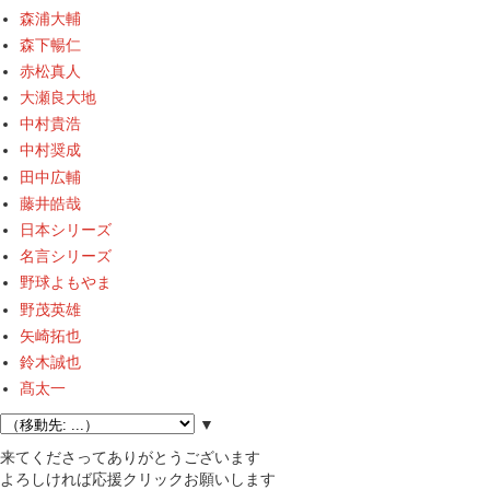
森浦大輔
森下暢仁
赤松真人
大瀬良大地
中村貴浩
中村奨成
田中広輔
藤井皓哉
日本シリーズ
名言シリーズ
野球よもやま
野茂英雄
矢崎拓也
鈴木誠也
髙太一
▼
来てくださってありがとうございます
よろしければ応援クリックお願いします