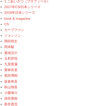
1.ごあいさつ（プロフィール）
2017年CS/日本シリーズ
2018年日本シリーズ
book & magazine
CS
カープファン
ジョンソン
岡田明丈
岡本駿
菊池涼介
玉村昇悟
九里亜蓮
栗林良吏
黒田博樹
坂倉将吾
秋山翔吾
小園海斗
床田寛樹
新井貴浩