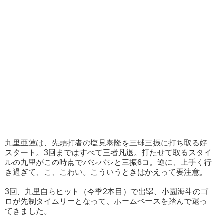
九里亜蓮は、先頭打者の塩見泰隆を三球三振に打ち取る好
スタート。3回まではすべて三者凡退。打たせて取るスタイ
ルの九里がこの時点でバシバシと三振6コ。逆に、上手く行
き過ぎて、こ、こわい。こういうときはかえって要注意。
3回、九里自らヒット（今季2本目）で出塁、小園海斗のゴ
ロが先制タイムリーとなって、ホームベースを踏んで還っ
てきました。