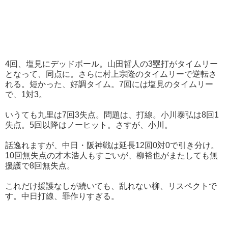
4回、塩見にデッドボール。山田哲人の3塁打がタイムリー
となって、同点に。さらに村上宗隆のタイムリーで逆転さ
れる。短かった、好調タイム。7回には塩見のタイムリー
で、1対3。
いうても九里は7回3失点。問題は、打線。小川泰弘は8回1
失点。5回以降はノーヒット。さすが、小川。
話逸れますが、中日・阪神戦は延長12回0対0で引き分け。
10回無失点の才木浩人もすごいが、柳裕也がまたしても無
援護で8回無失点。
これだけ援護なしが続いても、乱れない柳、リスペクトで
す。中日打線、罪作りすぎる。