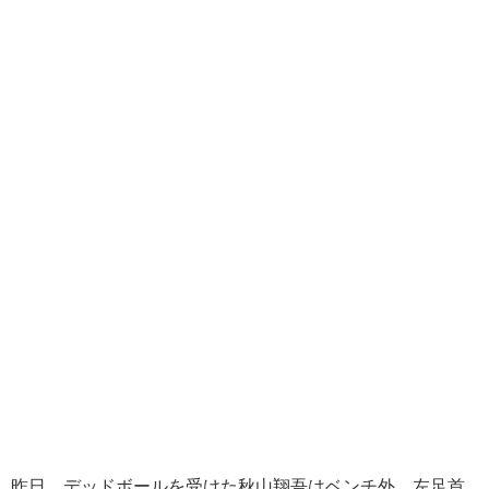
昨日、デッドボールを受けた秋山翔吾はベンチ外。左足首