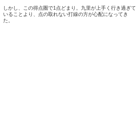
しかし、この得点圏で1点どまり。九里が上手く行き過ぎて
いることより、点の取れない打線の方が心配になってき
た。