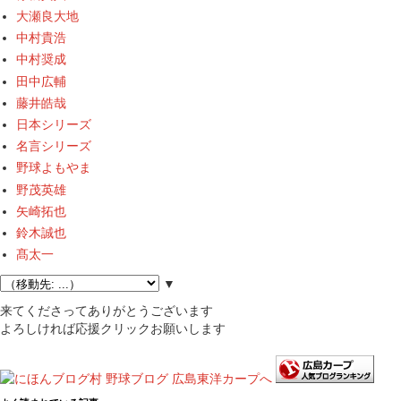
大瀬良大地
中村貴浩
中村奨成
田中広輔
藤井皓哉
日本シリーズ
名言シリーズ
野球よもやま
野茂英雄
矢崎拓也
鈴木誠也
髙太一
▼
来てくださってありがとうございます
よろしければ応援クリックお願いします