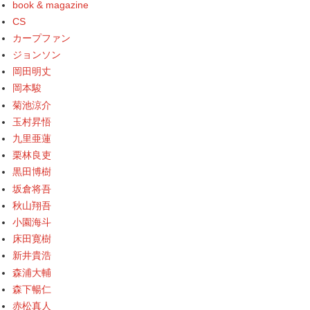
book & magazine
CS
カープファン
ジョンソン
岡田明丈
岡本駿
菊池涼介
玉村昇悟
九里亜蓮
栗林良吏
黒田博樹
坂倉将吾
秋山翔吾
小園海斗
床田寛樹
新井貴浩
森浦大輔
森下暢仁
赤松真人