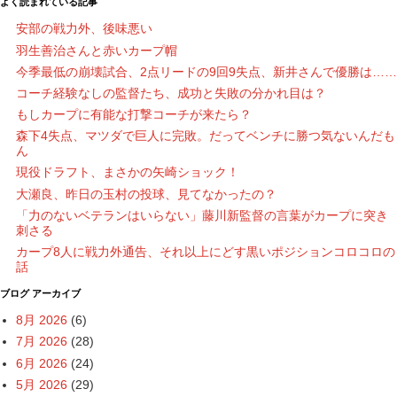
よく読まれている記事
安部の戦力外、後味悪い
羽生善治さんと赤いカープ帽
今季最低の崩壊試合、2点リードの9回9失点、新井さんで優勝は……
コーチ経験なしの監督たち、成功と失敗の分かれ目は？
もしカープに有能な打撃コーチが来たら？
森下4失点、マツダで巨人に完敗。だってベンチに勝つ気ないんだも
ん
現役ドラフト、まさかの矢崎ショック！
大瀬良、昨日の玉村の投球、見てなかったの？
「力のないベテランはいらない」藤川新監督の言葉がカープに突き
刺さる
カープ8人に戦力外通告、それ以上にどす黒いポジションコロコロの
話
ブログ アーカイブ
8月 2026
(6)
7月 2026
(28)
6月 2026
(24)
5月 2026
(29)