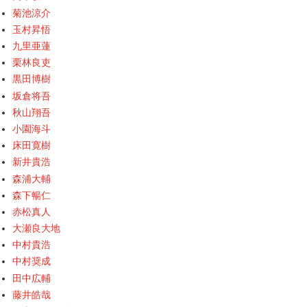
菊池涼介
玉村昇悟
九里亜蓮
栗林良吏
黒田博樹
坂倉将吾
秋山翔吾
小園海斗
床田寛樹
新井貴浩
森浦大輔
森下暢仁
赤松真人
大瀬良大地
中村貴浩
中村奨成
田中広輔
藤井皓哉