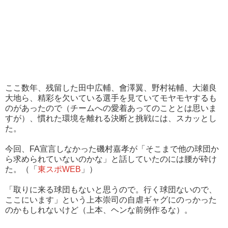
ここ数年、残留した田中広輔、會澤翼、野村祐輔、大瀬良
大地ら、精彩を欠いている選手を見ていてモヤモヤするも
のがあったので（チームへの愛着あってのこととは思いま
すが）、慣れた環境を離れる決断と挑戦には、スカッとし
た。
今回、FA宣言しなかった磯村嘉孝が「そこまで他の球団か
ら求められていないのかな」と話していたのには腰が砕け
た。（「
東スポWEB
」）
「取りに来る球団もないと思うので。行く球団ないので、
ここにいます」という上本崇司の自虐ギャグにのっかった
のかもしれないけど（上本、ヘンな前例作るな）。