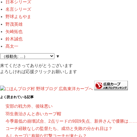
日本シリーズ
名言シリーズ
野球よもやま
野茂英雄
矢崎拓也
鈴木誠也
髙太一
▼
来てくださってありがとうございます
よろしければ応援クリックお願いします
よく読まれている記事
安部の戦力外、後味悪い
羽生善治さんと赤いカープ帽
今季最低の崩壊試合、2点リードの9回9失点、新井さんで優勝は……
コーチ経験なしの監督たち、成功と失敗の分かれ目は？
もしカープに有能な打撃コーチが来たら？