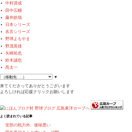
中村奨成
田中広輔
藤井皓哉
日本シリーズ
名言シリーズ
野球よもやま
野茂英雄
矢崎拓也
鈴木誠也
髙太一
▼
来てくださってありがとうございます
よろしければ応援クリックお願いします
よく読まれている記事
安部の戦力外、後味悪い