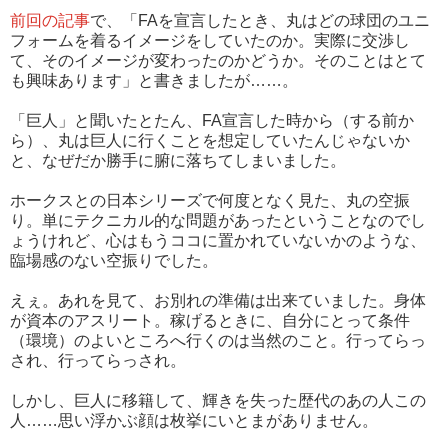
前回の記事
で、「FAを宣言したとき、丸はどの球団のユニ
フォームを着るイメージをしていたのか。実際に交渉し
て、そのイメージが変わったのかどうか。そのことはとて
も興味あります」と書きましたが……。
「巨人」と聞いたとたん、FA宣言した時から（する前か
ら）、丸は巨人に行くことを想定していたんじゃないか
と、なぜだか勝手に腑に落ちてしまいました。
ホークスとの日本シリーズで何度となく見た、丸の空振
り。単にテクニカル的な問題があったということなのでし
ょうけれど、心はもうココに置かれていないかのような、
臨場感のない空振りでした。
えぇ。あれを見て、お別れの準備は出来ていました。身体
が資本のアスリート。稼げるときに、自分にとって条件
（環境）のよいところへ行くのは当然のこと。行ってらっ
され、行ってらっされ。
しかし、巨人に移籍して、輝きを失った歴代のあの人この
人……思い浮かぶ顔は枚挙にいとまがありません。