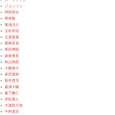
ジョンソン
岡田明丈
岡本駿
菊池涼介
玉村昇悟
九里亜蓮
栗林良吏
黒田博樹
坂倉将吾
秋山翔吾
小園海斗
床田寛樹
新井貴浩
森浦大輔
森下暢仁
赤松真人
大瀬良大地
中村貴浩