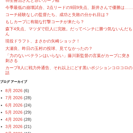
羽生善治さんと赤いカープ帽
今季最低の崩壊試合、2点リードの9回9失点、新井さんで優勝は……
コーチ経験なしの監督たち、成功と失敗の分かれ目は？
もしカープに有能な打撃コーチが来たら？
森下4失点、マツダで巨人に完敗。だってベンチに勝つ気ないんだも
ん
現役ドラフト、まさかの矢崎ショック！
大瀬良、昨日の玉村の投球、見てなかったの？
「力のないベテランはいらない」藤川新監督の言葉がカープに突き
刺さる
カープ8人に戦力外通告、それ以上にどす黒いポジションコロコロの
話
ブログ アーカイブ
8月 2026
(6)
7月 2026
(28)
6月 2026
(24)
5月 2026
(29)
4月 2026
(28)
3月 2026
(21)