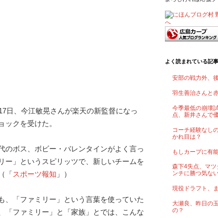
よく読まれている記
安部の戦力外、
羽生善治さんと
今季最低の崩壊試
月17日、今江敏晃さんが楽天の新監督になっ
点、新井さんで
ョックを受けた。
コーチ経験なし
かれ目は？
代のボス、ボビー・バレンタインがよく言っ
もしカープに有
リー」というスピリッツで、新しいチームを
森下4失点、マツ
（「
スポーツ報知
」）
ンチに勝つ気な
現役ドラフト、
も、「ファミリー」という言葉を使っていた
大瀬良、昨日の
の？
、「ファミリー」と「家族」とでは、こんな