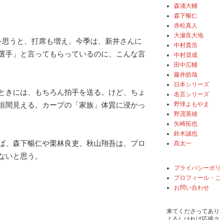
森浦大輔
森下暢仁
赤松真人
大瀬良大地
を思うと、打席も増え、今季は、新井さんに
中村貴浩
選手」と言ってもらっているのに、こんな言
中村奨成
田中広輔
藤井皓哉
日本シリーズ
ときには、もちろん拍手を送る。けど、ちょ
名言シリーズ
野球よもやま
垣間見える。カープの「家族」体質に浸かっ
野茂英雄
矢崎拓也
鈴木誠也
ば、森下暢仁や栗林良吏、秋山翔吾は、プロ
髙太一
ないと思う。
プライバシーポ
プロフィール・
お問い合わせ
来てくださってあり
よろしければ応援ク