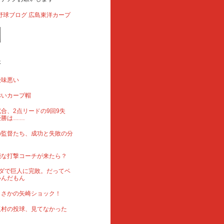
事
後味悪い
赤いカープ帽
合、2点リードの9回9失
優勝は……
の監督たち、成功と失敗の分
能な打撃コーチが来たら？
ダで巨人に完敗。だってベ
いんだもん
まさかの矢崎ショック！
玉村の投球、見てなかった