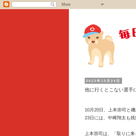
2023年10月24日
他に行くとこない選手
10月20日、上本崇司と
23日には、中﨑翔太も
上本崇司は、「取りに来