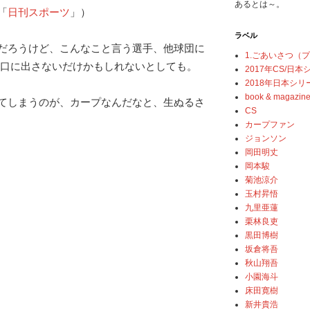
あるとは～。
「
日刊スポーツ
」）
ラベル
だろうけど、こんなこと言う選手、他球団に
1.ごあいさつ（
、口に出さないだけかもしれないとしても。
2017年CS/日
2018年日本シリ
book & magazin
てしまうのが、カープなんだなと、生ぬるさ
CS
カープファン
ジョンソン
岡田明丈
岡本駿
菊池涼介
玉村昇悟
九里亜蓮
栗林良吏
黒田博樹
坂倉将吾
秋山翔吾
小園海斗
床田寛樹
新井貴浩