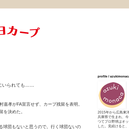
profile / azukimonac
にいられても……
磯村嘉孝がFA宣言せず、カープ残留を表明。
残留を決めた。
2015年から広島
兵庫県で生まれ、今
つてプロ野球はオッ
した。見続けると、
る球団もないと思うので。行く球団ないの