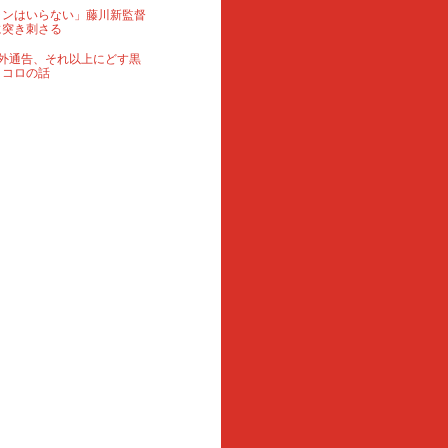
ランはいらない」藤川新監督
に突き刺さる
外通告、それ以上にどす黒
ロコロの話