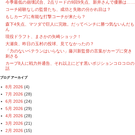
今季最低の崩壊試合、2点リードの9回9失点、新井さんで優勝は……
コーチ経験なしの監督たち、成功と失敗の分かれ目は？
もしカープに有能な打撃コーチが来たら？
森下4失点、マツダで巨人に完敗。だってベンチに勝つ気ないんだも
ん
現役ドラフト、まさかの矢崎ショック！
大瀬良、昨日の玉村の投球、見てなかったの？
「力のないベテランはいらない」藤川新監督の言葉がカープに突き
刺さる
カープ8人に戦力外通告、それ以上にどす黒いポジションコロコロの
話
ブログ アーカイブ
8月 2026
(4)
7月 2026
(28)
6月 2026
(24)
5月 2026
(29)
4月 2026
(28)
3月 2026
(21)
2月 2026
(15)