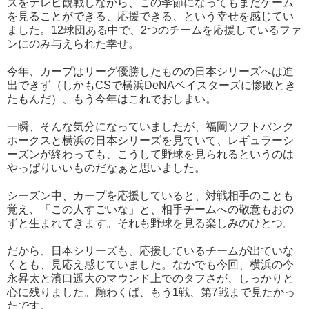
ズをテレビ観戦しながら、この季節になってもまだゲーム
を見ることができる、応援できる、という幸せを感じてい
ました。12球団ある中で、2つのチームを応援しているファ
ンにのみ与えられた幸せ。
今年、カープはリーグ優勝したものの日本シリーズへは進
出できず（しかもCSで横浜DeNAベイスターズに惨敗とき
たもんだ）、もう今年はこれでおしまい。
一瞬、そんな気分になっていましたが、福岡ソフトバンク
ホークスと横浜の日本シリーズを見ていて、レギュラーシ
ーズンが終わっても、こうして野球を見られるというのは
やっぱりいいものだなぁと思いました。
シーズン中、カープを応援していると、対戦相手のことも
覚え、「この人すごいな」と、相手チームへの敬意もおの
ずと生まれてきます。それも野球を見る楽しみのひとつ。
だから、日本シリーズも、応援しているチームが出ていな
くとも、見応え感じていました。なかでも今回、横浜の今
永昇太と濱口遥大のマウンド上でのタフさが、しっかりと
心に残りました。願わくば、もう1戦、第7戦まで見たかっ
たです。