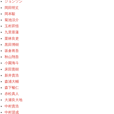
ジョンソン
岡田明丈
岡本駿
菊池涼介
玉村昇悟
九里亜蓮
栗林良吏
黒田博樹
坂倉将吾
秋山翔吾
小園海斗
床田寛樹
新井貴浩
森浦大輔
森下暢仁
赤松真人
大瀬良大地
中村貴浩
中村奨成