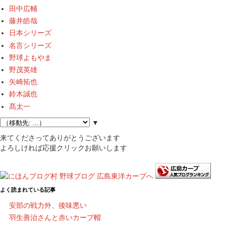
田中広輔
藤井皓哉
日本シリーズ
名言シリーズ
野球よもやま
野茂英雄
矢崎拓也
鈴木誠也
髙太一
▼
来てくださってありがとうございます
よろしければ応援クリックお願いします
よく読まれている記事
安部の戦力外、後味悪い
羽生善治さんと赤いカープ帽