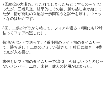
7回続投の大瀬良。打たれてしまったらどうするの～？ だ
ったが、三者凡退。結果的にその後、勝ち越し劇が始まっ
たが、情が発動の采配は一歩間違うと試合を壊す。ウェッ
トなのは厄介です。
8回、二俣がゲラから粘って、フォアを獲る（6回にも12球
粘ってフォア出塁した）。
菊池がバントで送って、4番小園のライト前のタイムリー
で、勝ち越し！ 二俣のフォアが活きた！ 昨日に続き、4番
で点が入る喜び。
末包もレフト前のタイムリーで1対3！ 今日はいつものじゃ
ないメンバー、二俣、末包、健人の起用がはまった。