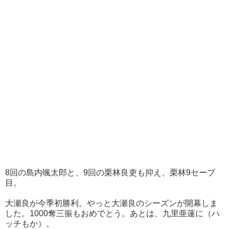
8回の島内颯太郎と、9回の栗林良吏も抑え、栗林9セーブ
目。
大瀬良が今季初勝利。やっと大瀬良のシーズンが開幕しま
した。1000奪三振もおめでとう。あとは、九里亜蓮に（ハ
ッチもか）。