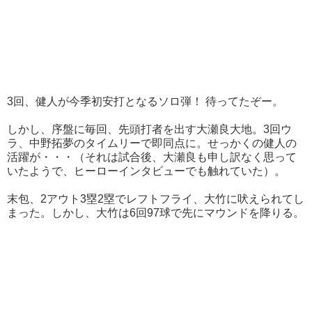
3回、健人が今季初安打となるソロ弾！ 待ってたぞー。
しかし、序盤に毎回、先頭打者を出す大瀬良大地。3回ウ
ラ、中野拓夢のタイムリーで即同点に。せっかくの健人の
活躍が・・・（それは試合後、大瀬良も申し訳なく思って
いたようで、ヒーローインタビューでも触れていた）。
末包、2アウト3塁2塁でレフトフライ、大竹に吠えられてし
まった。しかし、大竹は6回97球で先にマウンドを降りる。