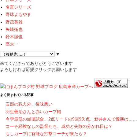
名言シリーズ
野球よもやま
野茂英雄
矢崎拓也
鈴木誠也
髙太一
▼
来てくださってありがとうございます
よろしければ応援クリックお願いします
よく読まれている記事
安部の戦力外、後味悪い
羽生善治さんと赤いカープ帽
今季最低の崩壊試合、2点リードの9回9失点、新井さんで優勝は……
コーチ経験なしの監督たち、成功と失敗の分かれ目は？
もしカープに有能な打撃コーチが来たら？