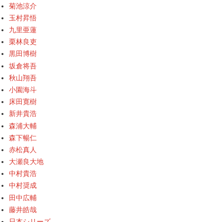
菊池涼介
玉村昇悟
九里亜蓮
栗林良吏
黒田博樹
坂倉将吾
秋山翔吾
小園海斗
床田寛樹
新井貴浩
森浦大輔
森下暢仁
赤松真人
大瀬良大地
中村貴浩
中村奨成
田中広輔
藤井皓哉
日本シリーズ