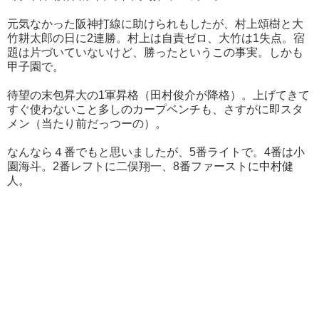
元気なかった阪神打線に助けられもしたが、村上頌樹と大
竹耕太郎の日に2連勝。村上は自責ゼロ、大竹は1失点。宿
題は片づいていないけど、勝ったというこの事実。しかも
甲子園で。
待望の末包昇大の1軍昇格（田村俊介が降格）。上げてきて
すぐ使わないこと多しのカープベンチも、さすがに即スタ
メン（当たり前だっつーの）。
なんなら４番でもと思いましたが、5番ライトで。4番は小
園海斗。2番レフトに二俣翔一、8番ファーストに中村健
人。