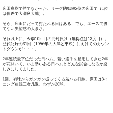
床田寛樹で勝てなかった。リーグ防御率2位の床田で（1位
は僅差で大瀬良大地）。
そら、床田にだって打たれる日はある。でも、エースで勝
てない失望感の大きさ。
それ以上に、今季10回目の完封負け（無得点は13度目）。
歴代記録の31回（1956年の大洋と東映）に向けてのカウン
トダウンが・・・。
2年連続最下位だった日ハム。若い選手を起用してきた2年
が花開いて、いま勢いある日ハムとどんな試合になるか楽
しみにしてました。
1回、初球からガンガン振ってくる若ハム打線。床田は3イ
ニング連続三者凡退。わずか20球。