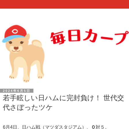
2024年6月5日
若手眩しい日ハムに完封負け！ 世代交
代さぼったツケ
6月4日、日ハム戦（マツダスタジアム）、
０
対５。