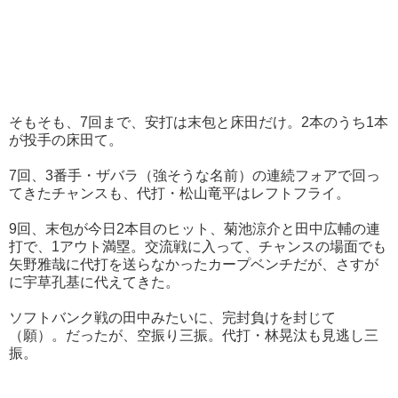
そもそも、7回まで、安打は末包と床田だけ。2本のうち1本
が投手の床田て。
7回、3番手・ザバラ（強そうな名前）の連続フォアで回っ
てきたチャンスも、代打・松山竜平はレフトフライ。
9回、末包が今日2本目のヒット、菊池涼介と田中広輔の連
打で、1アウト満塁。交流戦に入って、チャンスの場面でも
矢野雅哉に代打を送らなかったカープベンチだが、さすが
に宇草孔基に代えてきた。
ソフトバンク戦の田中みたいに、完封負けを封じて
（願）。だったが、空振り三振。代打・林晃汰も見逃し三
振。