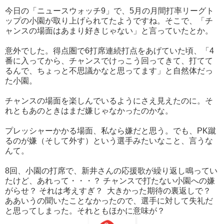
今日の「ニュースウォッチ9」で、5月の月間打率リーグト
ップの小園が取り上げられてたようですね。そこで、「チ
ャンスの場面はあまり好きじゃない」と言っていたとか。
意外でした。得点圏で6打席連続打点をあげていた頃、「4
番に入ってから、チャンスでけっこう回ってきて、打てて
るんで、ちょっと不思議かなと思ってます」と自然体だっ
た小園。
チャンスの場面を楽しんでいるようにさえ見えたのに。そ
れともあのときはまだ嫌じゃなかったのかな。
プレッシャーかかる場面、私なら嫌だと思う。でも、PK蹴
るのが嫌（そして外す）という選手みたいなこと、言うな
んて。
8回、小園の打席で、新井さんの応援歌が繰り返し鳴ってい
たけど、あれって・・・？ チャンスで打たない小園への嫌
がらせ？ それは考えすぎ？ 大きかった期待の裏返しで？
ああいうの聞いたことなかったので、選手に対して失礼だ
と思ってしまった。それともほかに意味が？