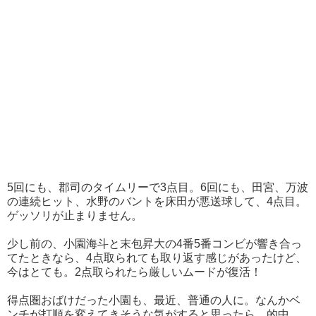
5回にも、郡司のタイムリーで3点目。6回にも、田宮、万波
の連続ヒット、水野のバントを床田が悪送球して、4点目。
ゲッソリが止まりません。
少し前の、小園海斗と末包昇大の4番5番コンビが響き合っ
てたときなら、4点取られても取り返す感じがあったけど、
今はとても。2点取られたら厳しいムードが復活！
得点圏おばけだった小園も、最近、普通の人に。なんかベ
ンチが打順を変えてきそうな気がすると思ったら、的中。