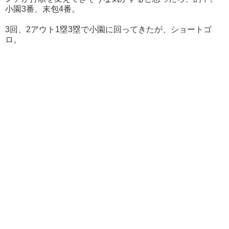
小園3番、末包4番。
3回、2アウト1塁3塁で小園に回ってきたが、ショートゴ
ロ。