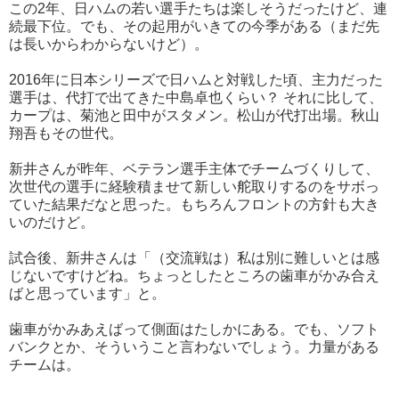
この2年、日ハムの若い選手たちは楽しそうだったけど、連
続最下位。でも、その起用がいきての今季がある（まだ先
は長いからわからないけど）。
2016年に日本シリーズで日ハムと対戦した頃、主力だった
選手は、代打で出てきた中島卓也くらい？ それに比して、
カープは、菊池と田中がスタメン。松山が代打出場。秋山
翔吾もその世代。
新井さんが昨年、ベテラン選手主体でチームづくりして、
次世代の選手に経験積ませて新しい舵取りするのをサボっ
ていた結果だなと思った。もちろんフロントの方針も大き
いのだけど。
試合後、新井さんは「（交流戦は）私は別に難しいとは感
じないですけどね。ちょっとしたところの歯車がかみ合え
ばと思っています」と。
歯車がかみあえばって側面はたしかにある。でも、ソフト
バンクとか、そういうこと言わないでしょう。力量がある
チームは。