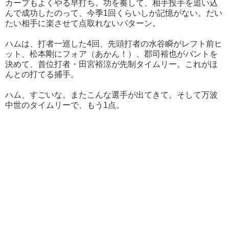
カープもよくやる早打ち。功を奏して、相手投手を追い込
んで成功したのって、今季1回くらいしか記憶がない。だい
たい相手に楽させて点取れないパターン。
ハムは、打者一巡した4回、先頭打者の水谷瞬がレフト前ヒ
ット、松本剛にフォア（あかん！）、郡司裕也がバントを
決めて、首位打者・田宮裕涼が先制タイムリー。これがほ
んとの打てる捕手。
ハム、すごいな。またこんな選手が出てきて。そして万波
中世のタイムリーで、もう1点。