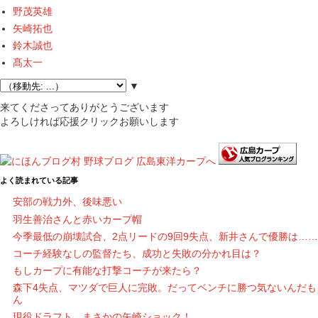
野茂英雄
矢崎拓也
鈴木誠也
髙太一
▼
来てくださってありがとうございます
よろしければ応援クリックお願いします
よく読まれている記事
安部の戦力外、後味悪い
羽生善治さんと赤いカープ帽
今季最低の崩壊試合、2点リードの9回9失点、新井さんで優勝は……
コーチ経験なしの監督たち、成功と失敗の分かれ目は？
もしカープに有能な打撃コーチが来たら？
森下4失点、マツダで巨人に完敗。だってベンチに勝つ気ないんだも
ん
現役ドラフト、まさかの矢崎ショック！