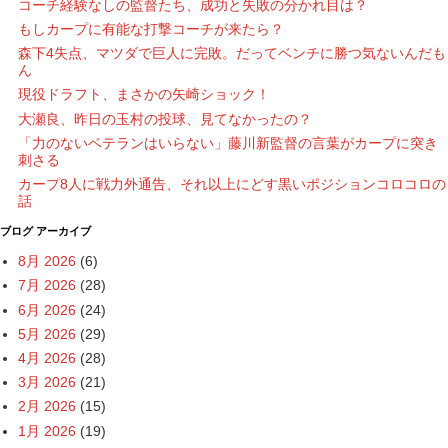
コーチ経験なしの監督たち、成功と失敗の分かれ目は？
もしカープに有能な打撃コーチが来たら？
森下4失点、マツダで巨人に完敗。だってベンチに勝つ気ないんだも
ん
現役ドラフト、まさかの矢崎ショック！
大瀬良、昨日の玉村の投球、見てなかったの？
「力のないベテランはいらない」藤川新監督の言葉がカープに突き
刺さる
カープ8人に戦力外通告、それ以上にどす黒いポジションコロコロの
話
ブログ アーカイブ
8月 2026
(6)
7月 2026
(28)
6月 2026
(24)
5月 2026
(29)
4月 2026
(28)
3月 2026
(21)
2月 2026
(15)
1月 2026
(19)