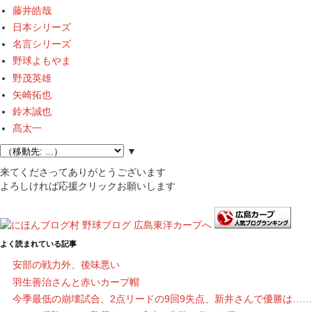
藤井皓哉
日本シリーズ
名言シリーズ
野球よもやま
野茂英雄
矢崎拓也
鈴木誠也
髙太一
▼
来てくださってありがとうございます
よろしければ応援クリックお願いします
よく読まれている記事
安部の戦力外、後味悪い
羽生善治さんと赤いカープ帽
今季最低の崩壊試合、2点リードの9回9失点、新井さんで優勝は……