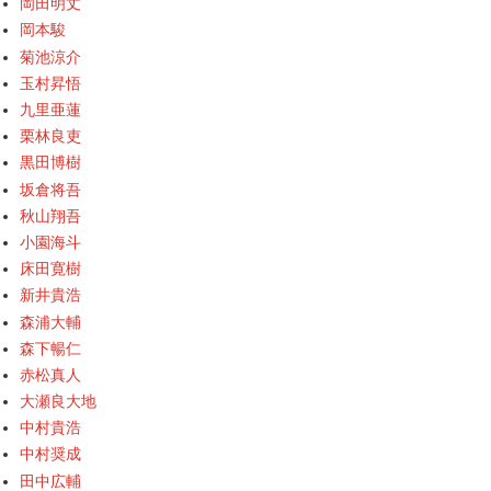
岡田明丈
岡本駿
菊池涼介
玉村昇悟
九里亜蓮
栗林良吏
黒田博樹
坂倉将吾
秋山翔吾
小園海斗
床田寛樹
新井貴浩
森浦大輔
森下暢仁
赤松真人
大瀬良大地
中村貴浩
中村奨成
田中広輔