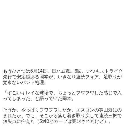
もうひとつは6月14日、日ハム戦。
6回、いつもストライク
先行で安定感ある岡本が、いきなり連続フォア。足取りが
覚束ないバント処理。
「すごいキレイな球場で、ちょっとフワフワした感じで入
ってしまった」と語っていた岡本。
そうか、やっぱりフワフワしたか、エスコンの雰囲気にの
まれたか。でも、そこから落ち着き取り戻して連続三振で
無失点に抑えた（
5
対
0とカープは完封されたけど）。