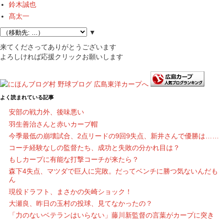
鈴木誠也
髙太一
▼
来てくださってありがとうございます
よろしければ応援クリックお願いします
よく読まれている記事
安部の戦力外、後味悪い
羽生善治さんと赤いカープ帽
今季最低の崩壊試合、2点リードの9回9失点、新井さんで優勝は……
コーチ経験なしの監督たち、成功と失敗の分かれ目は？
もしカープに有能な打撃コーチが来たら？
森下4失点、マツダで巨人に完敗。だってベンチに勝つ気ないんだも
ん
現役ドラフト、まさかの矢崎ショック！
大瀬良、昨日の玉村の投球、見てなかったの？
「力のないベテランはいらない」藤川新監督の言葉がカープに突き