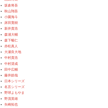
坂倉将吾
秋山翔吾
小園海斗
床田寛樹
新井貴浩
森浦大輔
森下暢仁
赤松真人
大瀬良大地
中村貴浩
中村奨成
田中広輔
藤井皓哉
日本シリーズ
名言シリーズ
野球よもやま
野茂英雄
矢崎拓也