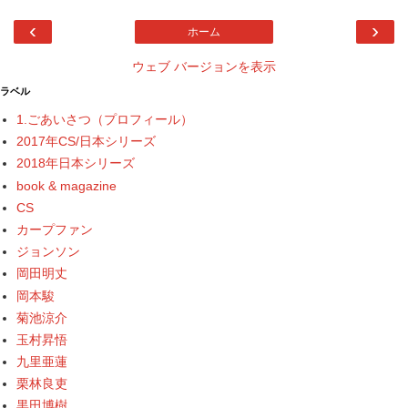
‹
›
ホーム
ウェブ バージョンを表示
ラベル
1.ごあいさつ（プロフィール）
2017年CS/日本シリーズ
2018年日本シリーズ
book & magazine
CS
カープファン
ジョンソン
岡田明丈
岡本駿
菊池涼介
玉村昇悟
九里亜蓮
栗林良吏
黒田博樹