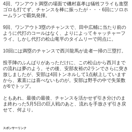
4回、ワンアウト満塁の場面で磯村嘉孝は犠牲フライも進塁
ゴロも打てず、チャンスを棒に振ったが・・・6回にソロホ
ームランで覇気発揮。
9回、ワンアウト3塁のチャンスで、田中広輔に当たり前の
ように代打のコールはなく、よりによってキャッチャーフ
ライ。しかし代打の松山竜平のタイムリーで同点に。
10回には満塁のチャンスで西川龍馬が走者一掃の三塁打。
投手陣のふんばりがあっただけに、この松山から西川まで
の流れは夢のよう。その後、安部友裕の2ランでさらに突き
放しましたが、安部は4回トンネルして1点献上しています
から、素直には喜べないものが。安部は野手の中で失策数
が6でトップ。
ともあれ、最後の最後、チャンスを活かせず引き分けのま
ま終わった5月5日の巨人戦のあと、流れを手放さず引き戻
せて、何より。
スポンサーリンク