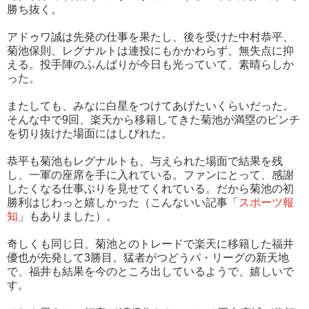
勝ち抜く。
アドゥワ誠は先発の仕事を果たし、後を受けた中村恭平、
菊池保則、レグナルトは連投にもかかわらず、無失点に抑
える。投手陣のふんばりが今日も光っていて、素晴らしか
った。
またしても、みなに白星をつけてあげたいくらいだった。
そんな中で9回、楽天から移籍してきた菊池が満塁のピンチ
を切り抜けた場面にはしびれた。
恭平も菊池もレグナルトも、与えられた場面で結果を残
し、一軍の座席を手に入れている。ファンにとって、感謝
したくなる仕事ぶりを見せてくれている。だから菊池の初
勝利はじわっと嬉しかった（こんないい記事「
スポーツ報
知
」もありました）。
奇しくも同じ日、菊池とのトレードで楽天に移籍した福井
優也が先発して3勝目。猛者がつどうパ・リーグの新天地
で、福井も結果を今のところ出しているようで、嬉しいで
す。