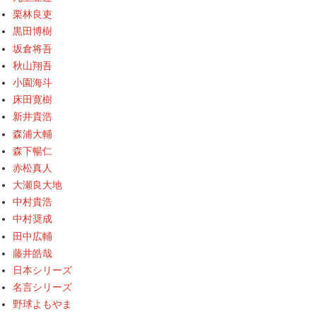
栗林良吏
黒田博樹
坂倉将吾
秋山翔吾
小園海斗
床田寛樹
新井貴浩
森浦大輔
森下暢仁
赤松真人
大瀬良大地
中村貴浩
中村奨成
田中広輔
藤井皓哉
日本シリーズ
名言シリーズ
野球よもやま