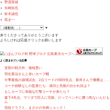
野茂英雄
矢崎拓也
鈴木誠也
髙太一
▼
来てくださってありがとうございます
よろしければ応援クリックお願いします
よく読まれている記事
安部の戦力外、後味悪い
羽生善治さんと赤いカープ帽
今季最低の崩壊試合、2点リードの9回9失点、新井さんで優勝は……
コーチ経験なしの監督たち、成功と失敗の分かれ目は？
もしカープに有能な打撃コーチが来たら？
森下4失点、マツダで巨人に完敗。だってベンチに勝つ気ないんだも
ん
現役ドラフト、まさかの矢崎ショック！