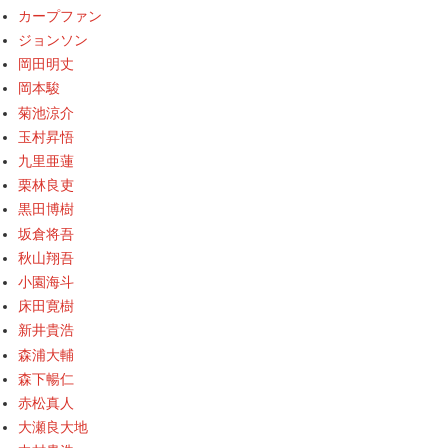
カープファン
ジョンソン
岡田明丈
岡本駿
菊池涼介
玉村昇悟
九里亜蓮
栗林良吏
黒田博樹
坂倉将吾
秋山翔吾
小園海斗
床田寛樹
新井貴浩
森浦大輔
森下暢仁
赤松真人
大瀬良大地