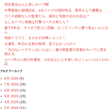
羽生善治さんと赤いカープ帽
今季最低の崩壊試合、2点リードの9回9失点、新井さんで優勝は……
コーチ経験なしの監督たち、成功と失敗の分かれ目は？
もしカープに有能な打撃コーチが来たら？
森下4失点、マツダで巨人に完敗。だってベンチに勝つ気ないんだも
ん
現役ドラフト、まさかの矢崎ショック！
大瀬良、昨日の玉村の投球、見てなかったの？
「力のないベテランはいらない」藤川新監督の言葉がカープに突き
刺さる
カープ8人に戦力外通告、それ以上にどす黒いポジションコロコロの
話
ブログ アーカイブ
8月 2026
(6)
7月 2026
(28)
6月 2026
(24)
5月 2026
(29)
4月 2026
(28)
3月 2026
(21)