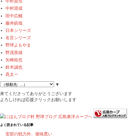
中村貴浩
中村奨成
田中広輔
藤井皓哉
日本シリーズ
名言シリーズ
野球よもやま
野茂英雄
矢崎拓也
鈴木誠也
髙太一
▼
来てくださってありがとうございます
よろしければ応援クリックお願いします
よく読まれている記事
安部の戦力外、後味悪い