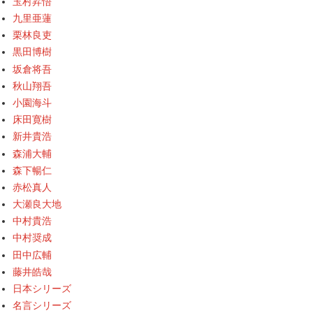
玉村昇悟
九里亜蓮
栗林良吏
黒田博樹
坂倉将吾
秋山翔吾
小園海斗
床田寛樹
新井貴浩
森浦大輔
森下暢仁
赤松真人
大瀬良大地
中村貴浩
中村奨成
田中広輔
藤井皓哉
日本シリーズ
名言シリーズ