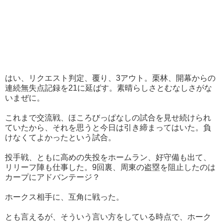
はい、リクエスト判定、覆り、3アウト。栗林、開幕からの
連続無失点記録を21に延ばす。素晴らしさとむなしさがな
いまぜに。
これまで交流戦、ほころびっぱなしの試合を見せ続けられ
ていたから、それを思うと今日は引き締まってはいた。負
けなくてよかったという試合。
投手戦、ともに高めの失投をホームラン、好守備も出て、
リリーフ陣も仕事した。9回裏、周東の盗塁を阻止したのは
カープにアドバンテージ？
ホークス相手に、互角に戦った。
とも言えるが、そういう言い方をしている時点で、ホーク