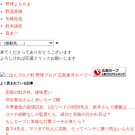
野球よもやま
野茂英雄
矢崎拓也
鈴木誠也
髙太一
▼
来てくださってありがとうございます
よろしければ応援クリックお願いします
よく読まれている記事
安部の戦力外、後味悪い
羽生善治さんと赤いカープ帽
今季最低の崩壊試合、2点リードの9回9失点、新井さんで優勝は……
コーチ経験なしの監督たち、成功と失敗の分かれ目は？
もしカープに有能な打撃コーチが来たら？
森下4失点、マツダで巨人に完敗。だってベンチに勝つ気ないんだも
ん