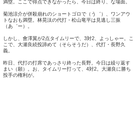
満塁。ここで得点できなかったら、今日は終り、な場面。
菊池涼介が併殺崩れのショートゴロで（う゛）、ワンアウ
トなおも満塁。林晃汰の代打・松山竜平は見逃し三振
（あ゛ー）。
しかし、會澤翼が2点タイムリーで、3対2、よっしゃー。こ
こで、大瀬良続投諦めて（そらそうだ）、代打・長野久
義。
昨日、代打の打席であっさり終った長野。今日は繰り返す
まい（願）。お、タイムリー打って、4対2。大瀬良に勝ち
投手の権利が。