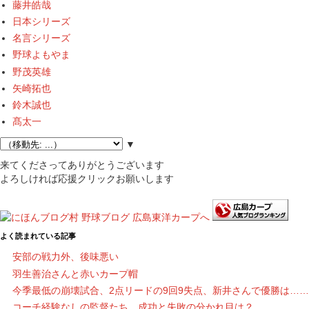
藤井皓哉
日本シリーズ
名言シリーズ
野球よもやま
野茂英雄
矢崎拓也
鈴木誠也
髙太一
▼
来てくださってありがとうございます
よろしければ応援クリックお願いします
よく読まれている記事
安部の戦力外、後味悪い
羽生善治さんと赤いカープ帽
今季最低の崩壊試合、2点リードの9回9失点、新井さんで優勝は……
コーチ経験なしの監督たち、成功と失敗の分かれ目は？