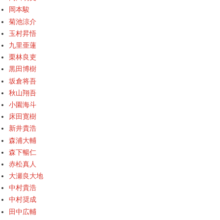
岡本駿
菊池涼介
玉村昇悟
九里亜蓮
栗林良吏
黒田博樹
坂倉将吾
秋山翔吾
小園海斗
床田寛樹
新井貴浩
森浦大輔
森下暢仁
赤松真人
大瀬良大地
中村貴浩
中村奨成
田中広輔