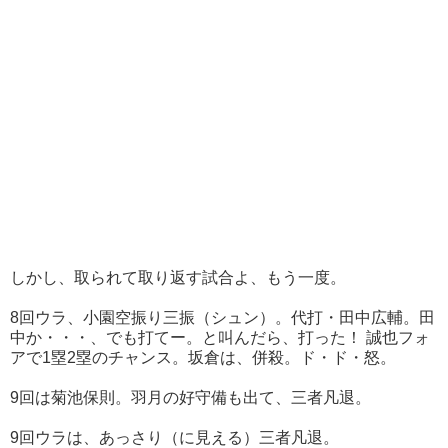
しかし、取られて取り返す試合よ、もう一度。
8回ウラ、小園空振り三振（シュン）。代打・田中広輔。田
中か・・・、でも打てー。と叫んだら、打った！ 誠也フォ
アで1塁2塁のチャンス。坂倉は、併殺。ド・ド・怒。
9回は菊池保則。羽月の好守備も出て、三者凡退。
9回ウラは、あっさり（に見える）三者凡退。