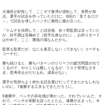
大瀬良が好投して、ここぞで會澤が逆転して、長野が加
点。選手が試合を作っていただけに、8回の「見てるだけ
～」で試合を壊したベンチに無性に腹が立った。
「ケムナを信用して」と試合後、佐々岡監督は言っていた
が、好不調は見極めて（投手出身なのに）。お祈りモード
はやめて。ここ、勝負の場なんだから。
監督も監督だが、なにも進言しない（できない）コーチも
コーチだ。
勝ち続けると、勝ちパターンのリリーフの疲労問題が出て
くるので、やりくりは難しくなるが、リスク管理なさす
ぎ。思考停止がだだもれ。成長がない。
選手が気持ちよく終れる試合運びだってできたかもしれな
いのに。7連勝する工夫もできただろうに。
6連勝中、ベンチの存在感が薄かった。それでいいんだ、そ
れで。ベンチが采配を誤ったとたん、連勝が止まった。今