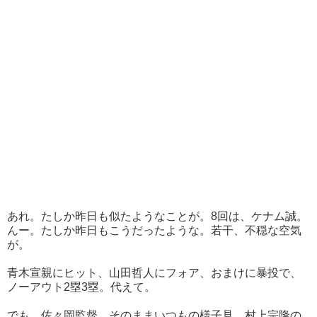
あれ。たしか昨日も似たようなことが。8回は、ケナム誠。
んー。たしか昨日もこうだったような。若干、不穏な空気
が。
青木宣親にヒット、山田哲人にフォア、おまけに暴投で、
ノーアウト2塁3塁。代えて。
でも、佐々岡監督、そのままいつもの様子見。村上宗隆の