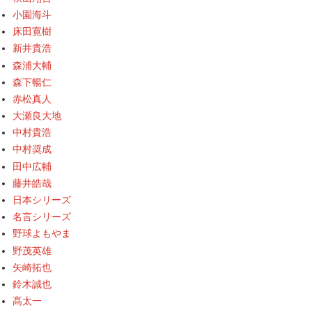
小園海斗
床田寛樹
新井貴浩
森浦大輔
森下暢仁
赤松真人
大瀬良大地
中村貴浩
中村奨成
田中広輔
藤井皓哉
日本シリーズ
名言シリーズ
野球よもやま
野茂英雄
矢崎拓也
鈴木誠也
髙太一