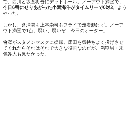
で、西川と坂倉将吾にデッドボール。ノーアウト満塁で、
今日
6番にせりあがった小園海斗がタイムリーで0対3
。よう
やった。
しかし、會澤翼も上本崇司もフライで走者動けず。ノーア
ウト満塁で1点。弱い、弱いぞ、今日のオーダー。
會澤がスタメンマスクに復帰。床田を気持ちよく投げさせ
てくれたらそれはそれで大きな役割なのだが、満塁男・末
包昇大も見たかった。