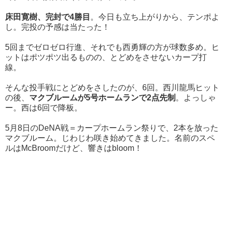
床田寛樹、完封で4勝目
。今日も立ち上がりから、テンポよ
し。完投の予感は当たった！
5回までゼロゼロ行進、それでも西勇輝の方が球数多め。ヒ
ットはポツポツ出るものの、とどめをさせないカープ打
線。
そんな投手戦にとどめをさしたのが、6回。西川龍馬ヒット
の後、
マクブルームが5号ホームランで2点先制
。よっしゃ
ー。西は6回で降板。
5月8日のDeNA戦＝カープホームラン祭りで、2本を放った
マクブルーム。じわじわ咲き始めてきました。名前のスペ
ルはMcBroomだけど、響きはbloom！