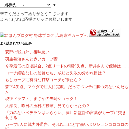
▼
来てくださってありがとうございます
よろしければ応援クリックお願いします
よく読まれている記事
安部の戦力外、後味悪い
羽生善治さんと赤いカープ帽
今季最低の崩壊試合、2点リードの9回9失点、新井さんで優勝は……
コーチ経験なしの監督たち、成功と失敗の分かれ目は？
もしカープに有能な打撃コーチが来たら？
森下4失点、マツダで巨人に完敗。だってベンチに勝つ気ないんだも
ん
現役ドラフト、まさかの矢崎ショック！
大瀬良、昨日の玉村の投球、見てなかったの？
「力のないベテランはいらない」藤川新監督の言葉がカープに突き
刺さる
カープ8人に戦力外通告、それ以上にどす黒いポジションコロコロの