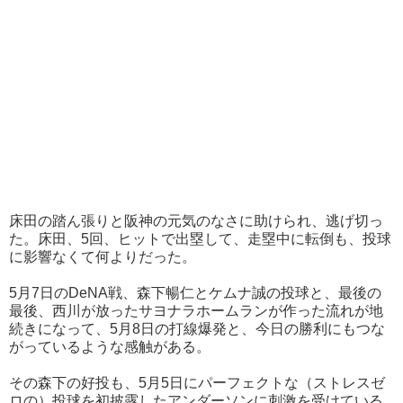
床田の踏ん張りと阪神の元気のなさに助けられ、逃げ切っ
た。床田、5回、ヒットで出塁して、走塁中に転倒も、投球
に影響なくて何よりだった。
5月7日のDeNA戦、森下暢仁とケムナ誠の投球と、最後の
最後、西川が放ったサヨナラホームランが作った流れが地
続きになって、5月8日の打線爆発と、今日の勝利にもつな
がっているような感触がある。
その森下の好投も、5月5日にパーフェクトな（ストレスゼ
ロの）投球を初披露したアンダーソンに刺激を受けている