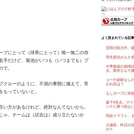
よく読まれている記
安部の戦力外、
ープにとって（球界にとって）唯一無二の存
羽生善治さんと
名手だけど、菊池がいつも（いつまでも）プ
今季最低の崩壊試
ので。
点、新井さんで
コーチ経験なし
プクルーのように、不測の事態に備えて、常
かれ目は？
をもっていないと。
もしカープに有
森下4失点、マツ
言い方があるけれど、絶対なんてないから。
ンチに勝つ気な
じゃ、チームは（試合は）成り立たないか
現役ドラフト、
大瀬良、昨日の
の？