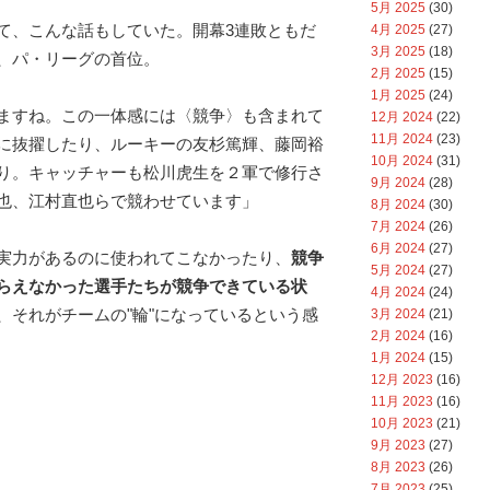
5月 2025
(30)
て、こんな話もしていた。開幕3連敗ともだ
4月 2025
(27)
3月 2025
(18)
、パ・リーグの首位。
2月 2025
(15)
1月 2025
(24)
ますね。この一体感には〈競争〉も含まれて
12月 2024
(22)
11月 2024
(23)
に抜擢したり、ルーキーの友杉篤輝、藤岡裕
10月 2024
(31)
り。キャッチャーも松川虎生を２軍で修行さ
9月 2024
(28)
也、江村直也らで競わせています」
8月 2024
(30)
7月 2024
(26)
6月 2024
(27)
実力があるのに使われてこなかったり、
競争
5月 2024
(27)
らえなかった選手たちが競争できている状
4月 2024
(24)
、それがチームの"輪"になっているという感
3月 2024
(21)
2月 2024
(16)
1月 2024
(15)
12月 2023
(16)
11月 2023
(16)
10月 2023
(21)
9月 2023
(27)
8月 2023
(26)
7月 2023
(25)