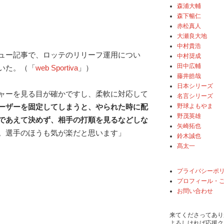
森浦大輔
森下暢仁
赤松真人
大瀬良大地
中村貴浩
ュー記事で、ロッテのリリーフ運用につい
中村奨成
田中広輔
いた。（「
web Sportiva
」）
藤井皓哉
日本シリーズ
ャーを見る目が確かですし、柔軟に対応して
名言シリーズ
野球よもやま
ーザーを固定してしまうと、やられた時に配
野茂英雄
であえて決めず、相手の打順を見るなどしな
矢崎拓也
。選手のほうも気が楽だと思います」
鈴木誠也
髙太一
プライバシーポ
プロフィール・
お問い合わせ
来てくださってあり
よろしければ応援ク