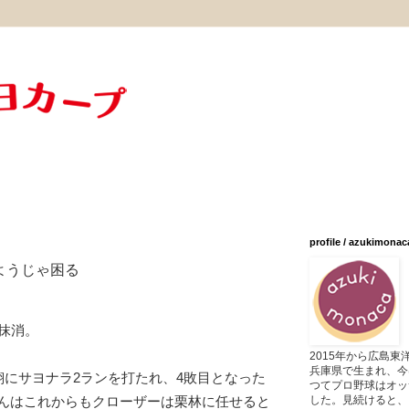
profile / azukimonac
ようじゃ困る
抹消。
2015年から広島
兵庫県で生まれ、今
翔にサヨナラ2ランを打たれ、4敗目となった
つてプロ野球はオッ
した。見続けると、
んはこれからもクローザーは栗林に任せると