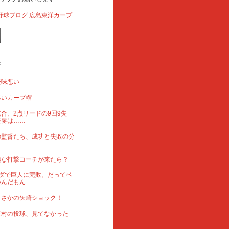
事
後味悪い
赤いカープ帽
合、2点リードの9回9失
優勝は……
の監督たち、成功と失敗の分
能な打撃コーチが来たら？
ダで巨人に完敗。だってベ
いんだもん
まさかの矢崎ショック！
玉村の投球、見てなかった