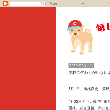
2023年5月1日
栗林の代わりがいない
5月1日、栗林良吏、登録
4月29日の巨人戦で中田
栗林。試合直後、新井さ