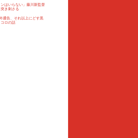
ランはいらない」藤川新監督
に突き刺さる
外通告、それ以上にどす黒
ロコロの話