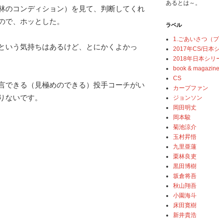
あるとは～。
林のコンディション）を見て、判断してくれ
ので、ホッとした。
ラベル
1.ごあいさつ（
という気持ちはあるけど、とにかくよかっ
2017年CS/日
2018年日本シリ
book & magazin
CS
言できる（見極めのできる）投手コーチがい
カープファン
りないです。
ジョンソン
岡田明丈
岡本駿
菊池涼介
玉村昇悟
九里亜蓮
栗林良吏
黒田博樹
坂倉将吾
秋山翔吾
小園海斗
床田寛樹
新井貴浩