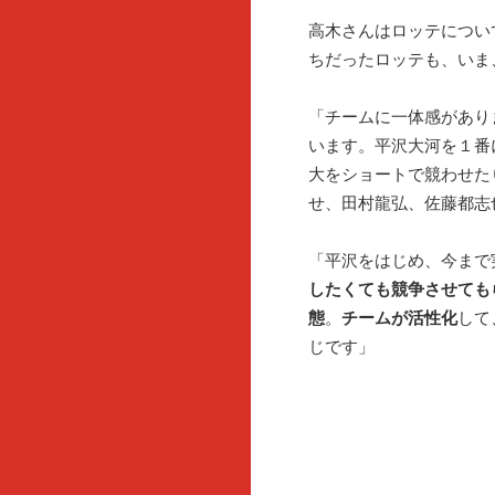
高木さんはロッテについ
ちだったロッテも、いま
「チームに一体感があり
います。平沢大河を１番
大をショートで競わせた
せ、田村龍弘、佐藤都志
「平沢をはじめ、今まで
したくても競争させても
態
。
チームが活性化
して
じです」