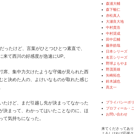
森浦大輔
森下暢仁
赤松真人
大瀬良大地
中村貴浩
中村奨成
田中広輔
藤井皓哉
もだったけど、言葉がひとつひとつ素直で、
日本シリーズ
に来て西川の好感度が急速にUP。
名言シリーズ
野球よもやま
野茂英雄
打席、集中力欠けたような守備が見られた西
矢崎拓也
むと決めた人の、よけいなものが取れた感じ
鈴木誠也
。
髙太一
プライバシーポ
いたけど、まだ引越し先が決まってなかった
プロフィール・
が決まって、わかってはいたことなのに、ほ
お問い合わせ
って気持ちになった。
来てくださってあり
よろしければ応援ク