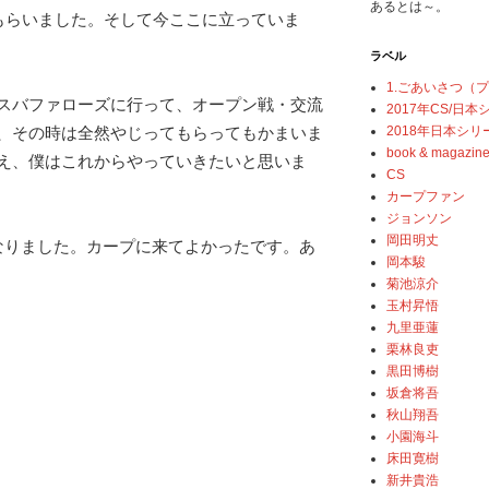
あるとは～。
てもらいました。そして今ここに立っていま
ラベル
1.ごあいさつ（
スバファローズに行って、オープン戦・交流
2017年CS/日
2018年日本シリ
、その時は全然やじってもらってもかまいま
book & magazin
え、僕はこれからやっていきたいと思いま
CS
カープファン
ジョンソン
岡田明丈
なりました。カープに来てよかったです。あ
岡本駿
菊池涼介
玉村昇悟
九里亜蓮
栗林良吏
黒田博樹
坂倉将吾
秋山翔吾
小園海斗
床田寛樹
新井貴浩