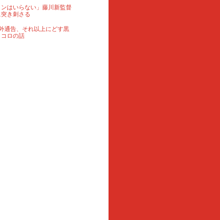
ランはいらない」藤川新監督
に突き刺さる
外通告、それ以上にどす黒
ロコロの話