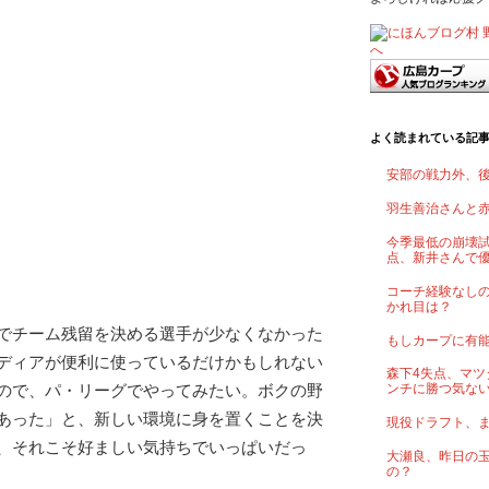
よく読まれている記
安部の戦力外、
羽生善治さんと
今季最低の崩壊試
点、新井さんで
コーチ経験なし
かれ目は？
でチーム残留を決める選手が少なくなかった
もしカープに有
ディアが便利に使っているだけかもしれない
森下4失点、マツ
ので、パ・リーグでやってみたい。ボクの野
ンチに勝つ気な
あった」と、新しい環境に身を置くことを決
現役ドラフト、
、それこそ好ましい気持ちでいっぱいだっ
大瀬良、昨日の
の？