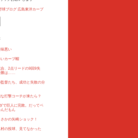
事
後味悪い
赤いカープ帽
合、2点リードの9回9失
優勝は……
の監督たち、成功と失敗の分
能な打撃コーチが来たら？
ダで巨人に完敗。だってベ
いんだもん
まさかの矢崎ショック！
玉村の投球、見てなかった