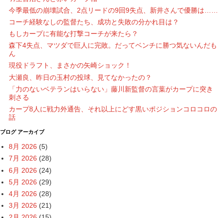
今季最低の崩壊試合、2点リードの9回9失点、新井さんで優勝は……
コーチ経験なしの監督たち、成功と失敗の分かれ目は？
もしカープに有能な打撃コーチが来たら？
森下4失点、マツダで巨人に完敗。だってベンチに勝つ気ないんだも
ん
現役ドラフト、まさかの矢崎ショック！
大瀬良、昨日の玉村の投球、見てなかったの？
「力のないベテランはいらない」藤川新監督の言葉がカープに突き
刺さる
カープ8人に戦力外通告、それ以上にどす黒いポジションコロコロの
話
ブログ アーカイブ
8月 2026
(5)
7月 2026
(28)
6月 2026
(24)
5月 2026
(29)
4月 2026
(28)
3月 2026
(21)
2月 2026
(15)