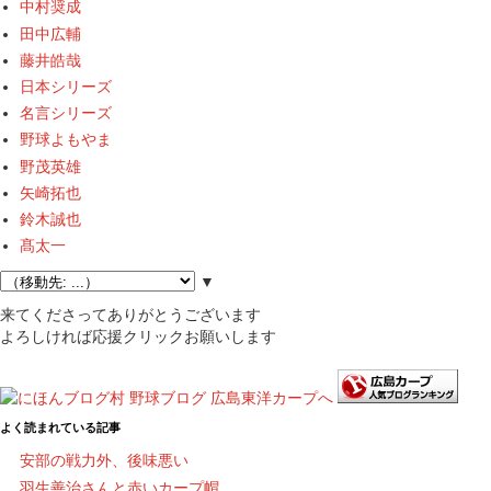
中村奨成
田中広輔
藤井皓哉
日本シリーズ
名言シリーズ
野球よもやま
野茂英雄
矢崎拓也
鈴木誠也
髙太一
▼
来てくださってありがとうございます
よろしければ応援クリックお願いします
よく読まれている記事
安部の戦力外、後味悪い
羽生善治さんと赤いカープ帽