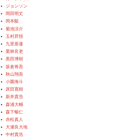
ジョンソン
岡田明丈
岡本駿
菊池涼介
玉村昇悟
九里亜蓮
栗林良吏
黒田博樹
坂倉将吾
秋山翔吾
小園海斗
床田寛樹
新井貴浩
森浦大輔
森下暢仁
赤松真人
大瀬良大地
中村貴浩