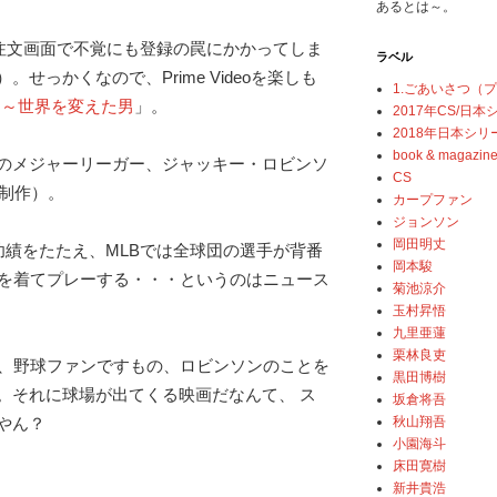
あるとは～。
の注文画面で不覚にも登録の罠にかかってしま
ラベル
せっかくなので、Prime Videoを楽しも
1.ごあいさつ（
2 ～世界を変えた男
」。
2017年CS/日
2018年日本シリ
book & magazin
のメジャーリーガー、ジャッキー・ロビンソ
CS
年制作）。
カープファン
ジョンソン
岡田明丈
功績をたたえ、MLBでは全球団の選手が背番
岡本駿
ムを着てプレーする・・・というのはニュース
菊池涼介
玉村昇悟
九里亜蓮
栗林良吏
ど、野球ファンですもの、ロビンソンのことを
黒田博樹
。それに球場が出てくる映画だなんて、 ス
坂倉将吾
秋山翔吾
やん？
小園海斗
床田寛樹
新井貴浩