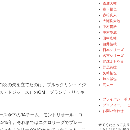
森浦大輔
森下暢仁
赤松真人
大瀬良大地
中村貴浩
中村奨成
田中広輔
藤井皓哉
日本シリーズ
名言シリーズ
野球よもやま
野茂英雄
矢崎拓也
鈴木誠也
白羽の矢を立てたのは、ブルックリン・ドジ
髙太一
ス・ドジャース）のGM、ブランチ・リッキ
プライバシーポ
プロフィール・
お問い合わせ
ース傘下の3Aチーム、モントリオール・ロ
1945年。それまではニグロリーグでプレー
来てくださってあり
よろしければ応援ク
パッキリとリーグが分かれていたことも、こ