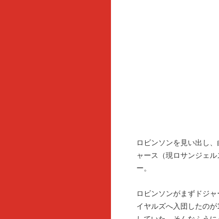
ロビンソンを見い出し、
ャース（現ロサンジェル
ー。
ロビンソンがまずドジャ
イヤルズへ入団したのが
していた。そんなふうに