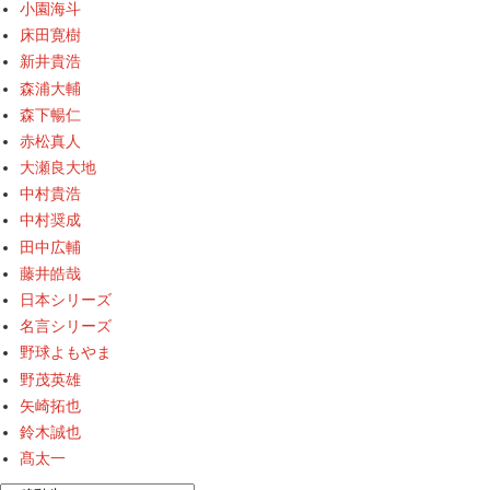
小園海斗
床田寛樹
新井貴浩
森浦大輔
森下暢仁
赤松真人
大瀬良大地
中村貴浩
中村奨成
田中広輔
藤井皓哉
日本シリーズ
名言シリーズ
野球よもやま
野茂英雄
矢崎拓也
鈴木誠也
髙太一