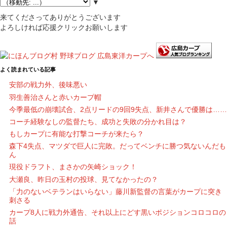
▼
来てくださってありがとうございます
よろしければ応援クリックお願いします
よく読まれている記事
安部の戦力外、後味悪い
羽生善治さんと赤いカープ帽
今季最低の崩壊試合、2点リードの9回9失点、新井さんで優勝は……
コーチ経験なしの監督たち、成功と失敗の分かれ目は？
もしカープに有能な打撃コーチが来たら？
森下4失点、マツダで巨人に完敗。だってベンチに勝つ気ないんだも
ん
現役ドラフト、まさかの矢崎ショック！
大瀬良、昨日の玉村の投球、見てなかったの？
「力のないベテランはいらない」藤川新監督の言葉がカープに突き
刺さる
カープ8人に戦力外通告、それ以上にどす黒いポジションコロコロの
話