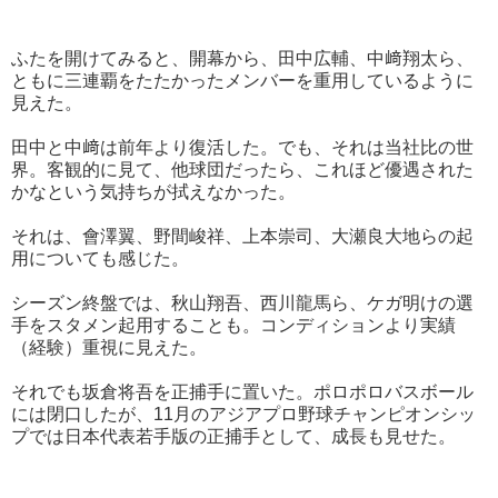
ふたを開けてみると、開幕から、田中広輔、中﨑翔太ら、
ともに三連覇をたたかったメンバーを重用しているように
見えた。
田中と中﨑は前年より復活した。でも、それは当社比の世
界。客観的に見て、他球団だったら、これほど優遇された
かなという気持ちが拭えなかった。
それは、會澤翼、野間峻祥、上本崇司、大瀬良大地らの起
用についても感じた。
シーズン終盤では、秋山翔吾、西川龍馬ら、ケガ明けの選
手をスタメン起用することも。コンディションより実績
（経験）重視に見えた。
それでも坂倉将吾を正捕手に置いた。ポロポロバスボール
には閉口したが、11月のアジアプロ野球チャンピオンシッ
プでは日本代表若手版の正捕手として、成長も見せた。