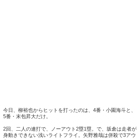
今日、柳裕也からヒットを打ったのは、4番・小園海斗と、
5番・末包昇大だけ。
2回、二人の連打で、ノーアウト2塁1塁。で、坂倉は走者が
身動きできない浅いライトフライ。矢野雅哉は併殺で3アウ