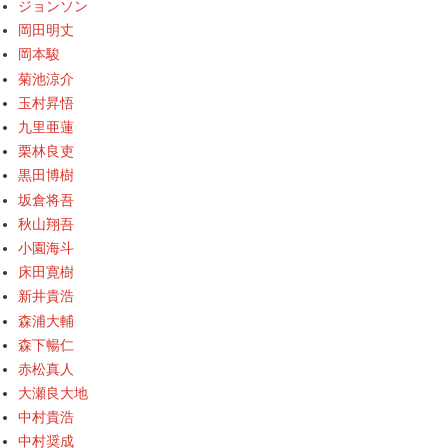
ジョンソン
岡田明丈
岡本駿
菊池涼介
玉村昇悟
九里亜蓮
栗林良吏
黒田博樹
坂倉将吾
秋山翔吾
小園海斗
床田寛樹
新井貴浩
森浦大輔
森下暢仁
赤松真人
大瀬良大地
中村貴浩
中村奨成