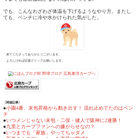
でも、こんなわざわざ体温を下げるようなやり方。またし
ても、ベンチに冷や水かけられた気がした。
来てくださってありがとうございます。
よろしければ応援クリックお願いします。
〔関連記事〕
●
小園4番、末包昇格から動き出す！ 流れ止めてたのはベン
チ
●
いつメンじゃない末包・二俣・健人で阪神に2連勝！
●
九里とカープファンへの嫌がらせなの？
●
いつまでも「家族」やってちゃダメ