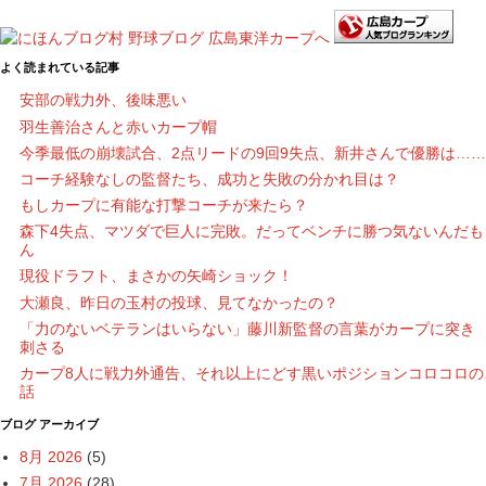
よく読まれている記事
安部の戦力外、後味悪い
羽生善治さんと赤いカープ帽
今季最低の崩壊試合、2点リードの9回9失点、新井さんで優勝は……
コーチ経験なしの監督たち、成功と失敗の分かれ目は？
もしカープに有能な打撃コーチが来たら？
森下4失点、マツダで巨人に完敗。だってベンチに勝つ気ないんだも
ん
現役ドラフト、まさかの矢崎ショック！
大瀬良、昨日の玉村の投球、見てなかったの？
「力のないベテランはいらない」藤川新監督の言葉がカープに突き
刺さる
カープ8人に戦力外通告、それ以上にどす黒いポジションコロコロの
話
ブログ アーカイブ
8月 2026
(5)
7月 2026
(28)