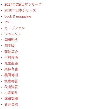
2017年CS/日本シリーズ
2018年日本シリーズ
book & magazine
CS
カープファン
ジョンソン
岡田明丈
岡本駿
菊池涼介
玉村昇悟
九里亜蓮
栗林良吏
黒田博樹
坂倉将吾
秋山翔吾
小園海斗
床田寛樹
新井貴浩