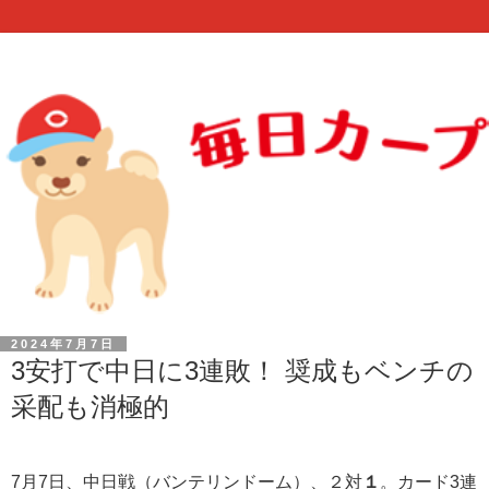
2024年7月7日
3安打で中日に3連敗！ 奨成もベンチの
采配も消極的
7月7日、中日戦（バンテリンドーム）、２対
１
。カード3連