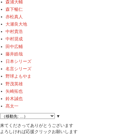
森浦大輔
森下暢仁
赤松真人
大瀬良大地
中村貴浩
中村奨成
田中広輔
藤井皓哉
日本シリーズ
名言シリーズ
野球よもやま
野茂英雄
矢崎拓也
鈴木誠也
髙太一
▼
来てくださってありがとうございます
よろしければ応援クリックお願いします