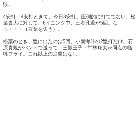
敗。
4安打、4安打ときて、今日3安打。圧倒的に打ててない。松
葉貴大に対して、6イニング中、三者凡退が5回。な
っ・・・（言葉を失う）。
松葉のとき、塁に出たのは5回、小園海斗の2塁打だけ。石
原貴規がバントで送って、三振王子・堂林翔太が同点の犠
牲フライ。これ以上の追撃はなし。