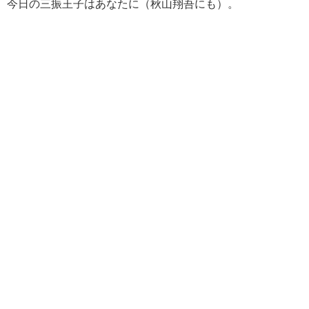
今日の三振王子はあなたに（秋山翔吾にも）。