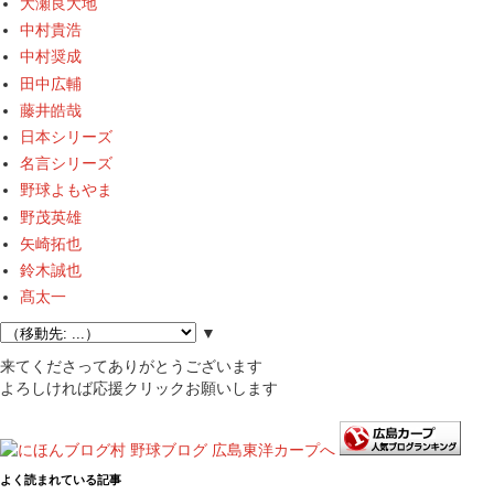
大瀬良大地
中村貴浩
中村奨成
田中広輔
藤井皓哉
日本シリーズ
名言シリーズ
野球よもやま
野茂英雄
矢崎拓也
鈴木誠也
髙太一
▼
来てくださってありがとうございます
よろしければ応援クリックお願いします
よく読まれている記事