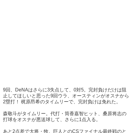
9回、DeNAはさらに3失点して、0対5。完封負けだけは阻
止してほしいと思った9回ウラ、オースティンがオスナから
2塁打！ 梶原昂希のタイムリーで、完封負けは免れた。
森敬斗がタイムリー。代打・筒香嘉智ヒット、桑原将志の
打球をオスナが悪送球して、さらに1点入る。
あと2点差で大将・牧。巨人とのCSファイナル最終戦のと