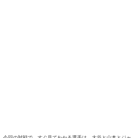
今回の対戦で、すぐ見てわかる選手は、大谷と山本とジャ