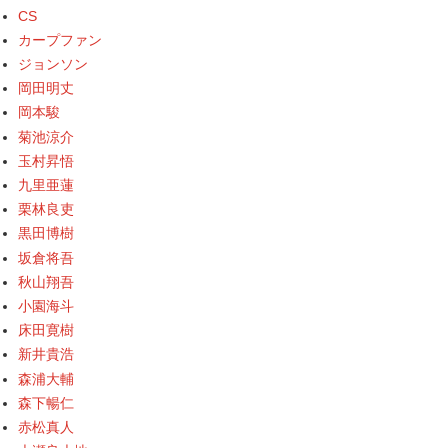
CS
カープファン
ジョンソン
岡田明丈
岡本駿
菊池涼介
玉村昇悟
九里亜蓮
栗林良吏
黒田博樹
坂倉将吾
秋山翔吾
小園海斗
床田寛樹
新井貴浩
森浦大輔
森下暢仁
赤松真人