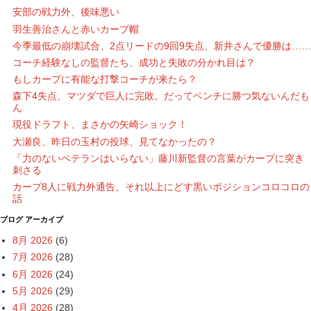
安部の戦力外、後味悪い
羽生善治さんと赤いカープ帽
今季最低の崩壊試合、2点リードの9回9失点、新井さんで優勝は……
コーチ経験なしの監督たち、成功と失敗の分かれ目は？
もしカープに有能な打撃コーチが来たら？
森下4失点、マツダで巨人に完敗。だってベンチに勝つ気ないんだも
ん
現役ドラフト、まさかの矢崎ショック！
大瀬良、昨日の玉村の投球、見てなかったの？
「力のないベテランはいらない」藤川新監督の言葉がカープに突き
刺さる
カープ8人に戦力外通告、それ以上にどす黒いポジションコロコロの
話
ブログ アーカイブ
8月 2026
(6)
7月 2026
(28)
6月 2026
(24)
5月 2026
(29)
4月 2026
(28)