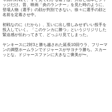
ッジだけ。昔、映画「炎のランナー」を見た時のように、
登場人物（選手）の顔が判別できない。徐々に選手の顔と
名前を定着させ中。
初戦なのに（だから）、互いに出し惜しみせずいい投手を
投入していく。「このケンカに勝つ」というジリジリした
緊迫感が伝わってきて、どっぷり見てしまった。
ヤンキースに2対3と勝ち越された延長10回ウラ、フリーマ
ンの満塁ホームランでドジャースがサヨナラ勝ち。スカー
ッとな。ドジャースファンに大きなご褒美が〜。