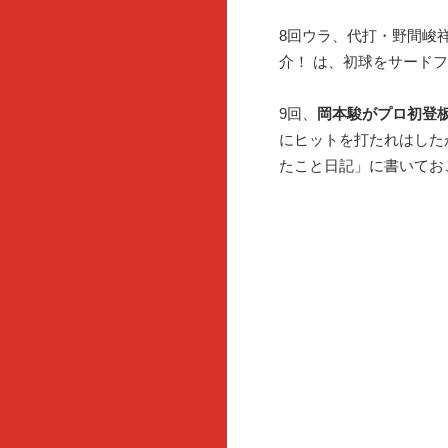
8回ウラ、代打・野間峻
介！ は、初球をサード
9回、
岡本駿がプロ初登
にヒットを打たれはした
たこと日記」に書いてお