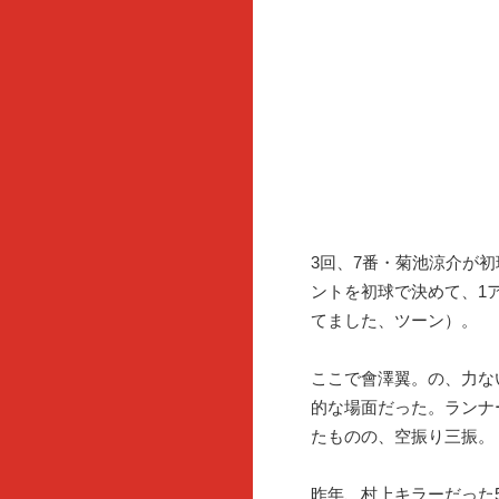
3回、7番・菊池涼介が初
ントを初球で決めて、1
てました、ツーン）。
ここで會澤翼。の、力な
的な場面だった。ランナ
たものの、空振り三振。
昨年、村上キラーだった