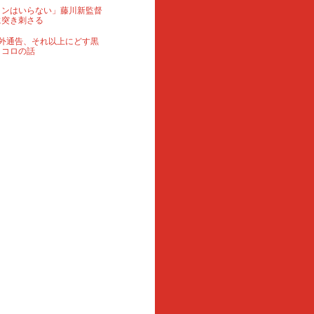
ランはいらない」藤川新監督
に突き刺さる
外通告、それ以上にどす黒
ロコロの話