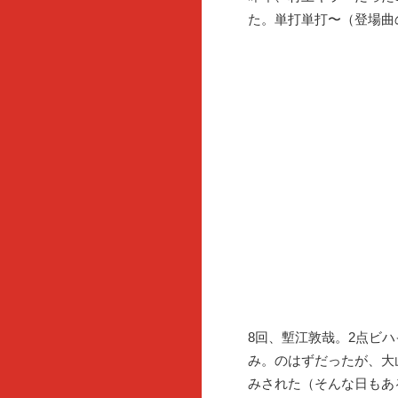
た。単打単打〜（登場曲
8回、塹江敦哉。2点ビ
み。のはずだったが、大
みされた（そんな日もあ