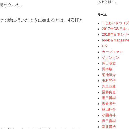
あるとは～。
湧き立った。
ラベル
けで絵に描いたように始まるとは。4安打と
1.ごあいさつ（
2017年CS/日
2018年日本シリ
book & magazin
CS
カープファン
ジョンソン
岡田明丈
岡本駿
菊池涼介
玉村昇悟
九里亜蓮
栗林良吏
黒田博樹
坂倉将吾
秋山翔吾
小園海斗
床田寛樹
新井貴浩