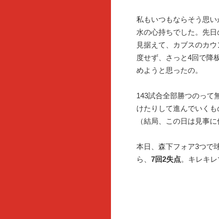
私もいつもならそう思い
水の心持ちでした。先日
見据えて、カブスのカウ
度せず、さっと4回で降
めようと思ったの。
143試合全部勝つのっ
けたりして進んでいくも
（結局、この日は見事に
本日、森下フォア3つで
ら、
7回2失点
。キレキレ