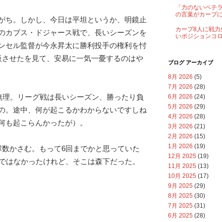
「力のないベテ
の言葉がカープ
がち。しかし、今日は平坦というか、明鏡止
カープ8人に戦力
のカブス・ドジャース戦で、長いシーズンを
いポジションコ
ンセル監督が今永昇太に勝利投手の権利を忖
板させたを見て、安易に一気一憂するのはや
ブログ アーカイブ
8月 2026
(5)
7月 2026
(28)
て無理。リーグ戦は長いシーズン、勝ったり負
6月 2026
(24)
5月 2026
(29)
の。途中、何が起こるかわからないですしね
4月 2026
(28)
何も起こらんかったが）。
3月 2026
(21)
2月 2026
(15)
1月 2026
(19)
球数かさむ。もって6回までかと思っていた
12月 2025
(19)
ではなかったけれど、そこは森下だった。
11月 2025
(13)
10月 2025
(17)
9月 2025
(29)
8月 2025
(30)
7月 2025
(31)
6月 2025
(28)