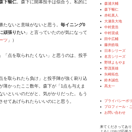
森下暢仁
。森下に開幕投手は似合う。私的に
森浦大輔
森下暢仁
赤松真人
大瀬良大地
勝たないと意味がないと思う。
毎イニング0
中村貴浩
に頑張りたい
」と言っていたのが気になって
中村奨成
田中広輔
ーツ
」）
藤井皓哉
日本シリーズ
」「点を取られたくない」と思うのは、投手
名言シリーズ
野球よもやま
野茂英雄
矢崎拓也
点を取られたら負け」と投手陣が強く刷り込
鈴木誠也
が薄かったここ数年。森下が「1点も与えま
髙太一
ないといいのだがと、気がかりだった。もう
プライバシーポ
させてあげられたらいいのにと思う。
プロフィール・
お問い合わせ
来てくださってあり
よろしければ応援ク