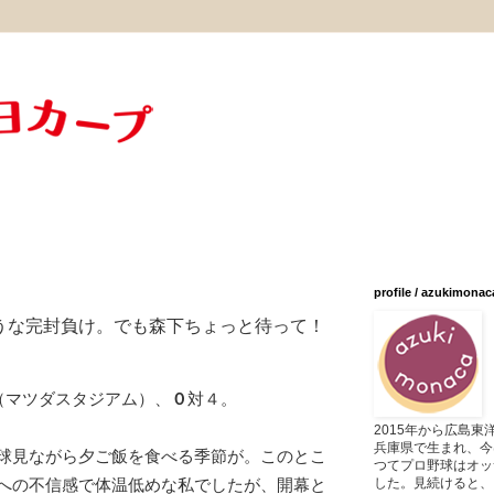
profile / azukimonac
うな完封負け。でも森下ちょっと待って！
戦（マツダスタジアム）、
０
対４。
2015年から広島
兵庫県で生まれ、今
球見ながら夕ご飯を食べる季節が。このとこ
つてプロ野球はオッ
した。見続けると、
への不信感で体温低めな私でしたが、開幕と