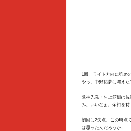
1回、ライト方向に強め
やっ。中野拓夢に与えた
阪神先発・村上頌樹は佐
み。いいなぁ。余裕を持
初回に2失点。この時点
は思ったんだろうか。