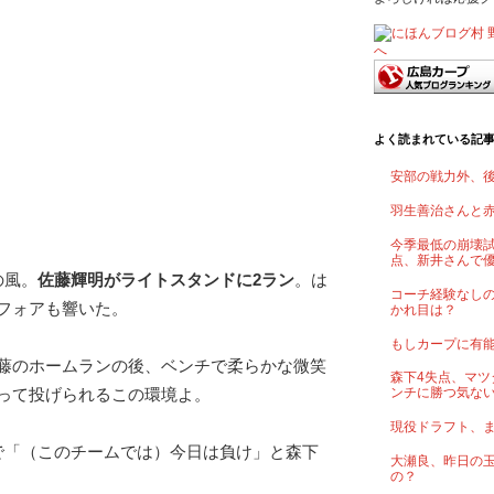
よく読まれている記
安部の戦力外、
羽生善治さんと
今季最低の崩壊試
点、新井さんで
の風。
佐藤輝明がライトスタンドに2ラン
。は
コーチ経験なし
フォアも響いた。
かれ目は？
もしカープに有
藤のホームランの後、ベンチで柔らかな微笑
森下4失点、マツ
って投げられるこの環境よ。
ンチに勝つ気な
現役ドラフト、
で「（このチームでは）今日は負け」と森下
大瀬良、昨日の
の？