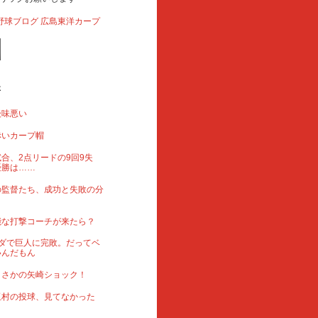
事
後味悪い
赤いカープ帽
合、2点リードの9回9失
優勝は……
の監督たち、成功と失敗の分
能な打撃コーチが来たら？
ダで巨人に完敗。だってベ
いんだもん
まさかの矢崎ショック！
玉村の投球、見てなかった