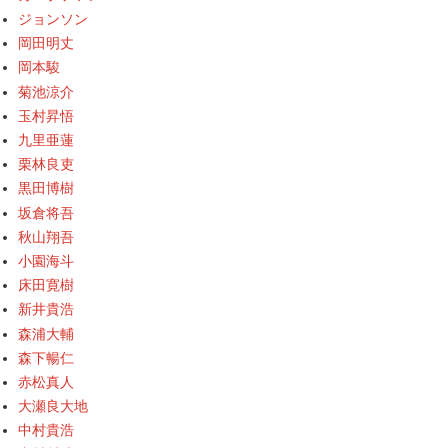
ジョンソン
岡田明丈
岡本駿
菊池涼介
玉村昇悟
九里亜蓮
栗林良吏
黒田博樹
坂倉将吾
秋山翔吾
小園海斗
床田寛樹
新井貴浩
森浦大輔
森下暢仁
赤松真人
大瀬良大地
中村貴浩