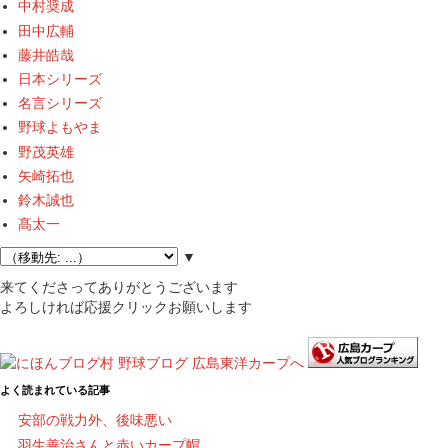
中村奨成
田中広輔
藤井皓哉
日本シリーズ
名言シリーズ
野球よもやま
野茂英雄
矢崎拓也
鈴木誠也
髙太一
▼
来てくださってありがとうございます
よろしければ応援クリックお願いします
よく読まれている記事
安部の戦力外、後味悪い
羽生善治さんと赤いカープ帽