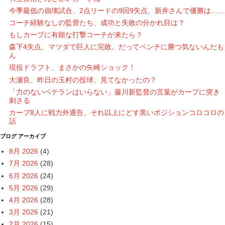
今季最低の崩壊試合、2点リードの9回9失点、新井さんで優勝は……
コーチ経験なしの監督たち、成功と失敗の分かれ目は？
もしカープに有能な打撃コーチが来たら？
森下4失点、マツダで巨人に完敗。だってベンチに勝つ気ないんだも
ん
現役ドラフト、まさかの矢崎ショック！
大瀬良、昨日の玉村の投球、見てなかったの？
「力のないベテランはいらない」藤川新監督の言葉がカープに突き
刺さる
カープ8人に戦力外通告、それ以上にどす黒いポジションコロコロの
話
ブログ アーカイブ
8月 2026
(4)
7月 2026
(28)
6月 2026
(24)
5月 2026
(29)
4月 2026
(28)
3月 2026
(21)
2月 2026
(15)