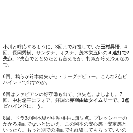
小川と呼応するように、3回まで好投していた
玉村昇悟
。4
回、長岡秀樹、サンタナ、オスナ、茂木栄五郎の
４連打で2
失点
。2失点でとどめたとも言えるが、打線が冷え冷えなの
で。
6回、我らが鈴木健矢がセ・リーグデビュー。こんな2点ビ
ハインドで出すのか。
6回はファビアンの好守備も出て、無失点。よしよし。7
回、中村悠平にフォア、好調の
赤羽由紘タイムリーで、3点
ビハインド
に。う。
8回、ドラ3の岡本駿が中軸相手に無失点。プレッシャーの
かかる場面でないとはいえ、この岡本の安心感・安定感と
いったら。もっと別での場面でも経験してもらっていいの