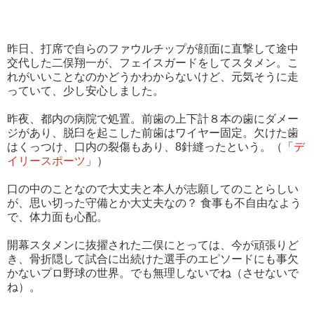
昨日、打席で自らのファウルチップが顔面に直撃して途中
交代した二俣翔一が、フェイスガードをしてスタメン。こ
れがいいことなのかどうかわからないけど、元気そうに走
っていて、少し安心しました。
昨夜、都内の病院で処置。前歯の上下計８本の歯にダメー
ジがあり、脱臼を起こした
前歯はワイヤー固定。欠けた歯
はくっつけ、
口内の裂傷もあり、8針縫ったという。（「
デ
イリースポーツ
」）
口の中のことなので大丈夫と本人が志願してのことらしい
が、思い切った守備とか大丈夫なの？
食事も不自由なよう
で、体力面も心配。
開幕スタメンに抜擢された二俣にとっては、今が頑張りど
き、骨折隠して試合に出続けた選手のエピソードにも事欠
かないプロ野球の世界。でも無理しないでね（させないで
ね）。