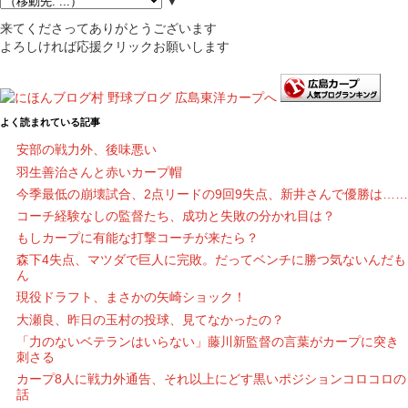
▼
来てくださってありがとうございます
よろしければ応援クリックお願いします
よく読まれている記事
安部の戦力外、後味悪い
羽生善治さんと赤いカープ帽
今季最低の崩壊試合、2点リードの9回9失点、新井さんで優勝は……
コーチ経験なしの監督たち、成功と失敗の分かれ目は？
もしカープに有能な打撃コーチが来たら？
森下4失点、マツダで巨人に完敗。だってベンチに勝つ気ないんだも
ん
現役ドラフト、まさかの矢崎ショック！
大瀬良、昨日の玉村の投球、見てなかったの？
「力のないベテランはいらない」藤川新監督の言葉がカープに突き
刺さる
カープ8人に戦力外通告、それ以上にどす黒いポジションコロコロの
話