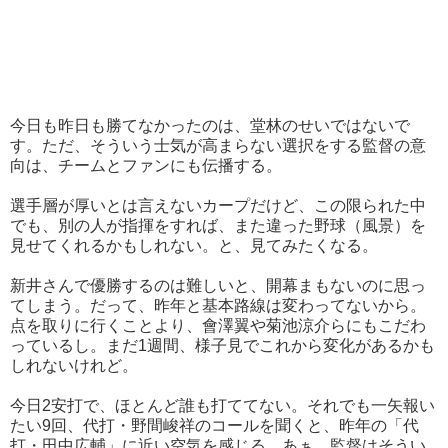
今日も昨日も勝てなかったのは、堂林のせいではないで
す。ただ、そういう士気が高まらない選択をする監督の意
向は、チームとファンにも伝播する。
選手層が厚いとは言えないカープだけど、この限られた中
でも、別の人が指揮をすれば、また違った野球（風景）を
見せてくれるかもしれない。と、見てみたくなる。
新井さんで優勝するのは難しいと、開幕まもないのに思っ
てしまう。だって、昨年と基本路線は変わってないから。
点を取りに行くことより、會澤翼や菊池涼介らにもこだわ
っているし。まだ1週間、様子見でこれから変化があるかも
しれないけれど。
今日2安打で、ほとんど誰も打ててない。それでも一矢報い
たい9回、代打・野間峻祥のコールを聞くと、昨年の「代
打・田中広輔」に近い空気を感じる。あぁ、監督はそうい