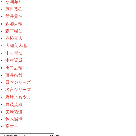
小園海斗
床田寛樹
新井貴浩
森浦大輔
森下暢仁
赤松真人
大瀬良大地
中村貴浩
中村奨成
田中広輔
藤井皓哉
日本シリーズ
名言シリーズ
野球よもやま
野茂英雄
矢崎拓也
鈴木誠也
髙太一