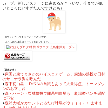
カープ、新しいステージに進めるか？（いや、今までが低
いところにいすぎたんですけども）
来てくださってありがとうございます。
よろしければ応援クリックお願いします。
〔関連記事〕
●
床田と東でまさかのハイスコアゲーム、森浦の熱投が田村
のサヨナラ弾を呼んだ！
●
森下初白星！ DeNAの自滅もあって大量得点、トーンダウ
ンのお立ち台
●
森・ハーン・栗林快投で開幕初白星も、劇場型ベンチ采配
に不安
●
森浦大輔がカウントとるたび球場がウォォォォ！ ますま
すツボにはまります