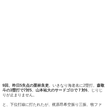
9回、昨日5失点の栗林良吏
。いきなり海老名に2塁打。
森敬
斗の3塁打で7対5
。
山本祐大のサードゴロで７対6
。じりじ
りが止まりません。
と、下位打線に打たれたが、梶原昂希空振り三振、牧ファ