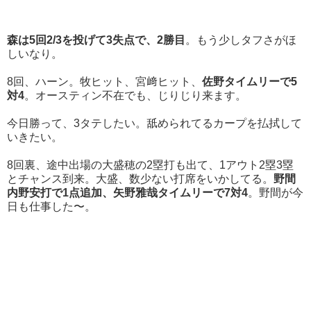
森は5回2/3を投げて3失点で、
2勝目
。もう少しタフさがほ
しいなり。
8回、ハーン。牧ヒット、宮﨑ヒット、
佐野タイムリーで5
対4
。オースティン不在でも、じりじり来ます。
今日勝って、3タテしたい。舐められてるカープを払拭して
いきたい。
8回裏、途中出場の大盛穂の2塁打も出て、1アウト2塁3塁
とチャンス到来。大盛、数少ない打席をいかしてる。
野間
内野安打で1点追加、矢野雅哉タイムリーで7対4
。野間が今
日も仕事した〜。