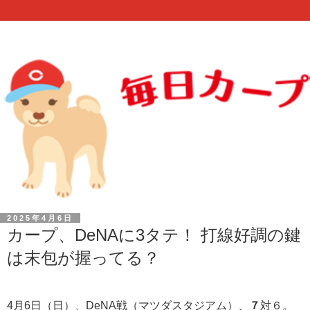
2025年4月6日
カープ、DeNAに3タテ！ 打線好調の鍵
は末包が握ってる？
4月6日（日）、DeNA戦（マツダスタジアム）、
７
対６。