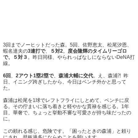
3回までノーヒットだった森。5回、佐野恵太、松尾汐恩、
蝦名達夫の
3連打で
、
５対2
。
度会隆輝のタイムリーゴロ
で、５対３
。昨日同様、やられっぱなしにならないDeNA打
線。
6回
、
2アウト1塁2塁で
、
森浦大輔に交代
。え、森浦⁈ 昨
日、イニング跨ぎしたから、今日はベンチ外かと思って
た。
森浦は松尾を1球でレフトフライにしとめて、ベンチに戻
る。その佇まいに落ち着きと軽やかな貫禄を感じる。1年
目、華奢で、ちょっと挙動不審な可愛さが持ち味だったの
に。
この頼れる感じ、危険です。「困ったときの森浦」と頼り
にされ、登板過多にならぬことを願います。