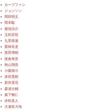
カープファン
ジョンソン
岡田明丈
岡本駿
菊池涼介
玉村昇悟
九里亜蓮
栗林良吏
黒田博樹
坂倉将吾
秋山翔吾
小園海斗
床田寛樹
新井貴浩
森浦大輔
森下暢仁
赤松真人
大瀬良大地