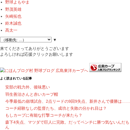
野球よもやま
野茂英雄
矢崎拓也
鈴木誠也
髙太一
▼
来てくださってありがとうございます
よろしければ応援クリックお願いします
よく読まれている記事
安部の戦力外、後味悪い
羽生善治さんと赤いカープ帽
今季最低の崩壊試合、2点リードの9回9失点、新井さんで優勝は……
コーチ経験なしの監督たち、成功と失敗の分かれ目は？
もしカープに有能な打撃コーチが来たら？
森下4失点、マツダで巨人に完敗。だってベンチに勝つ気ないんだも
ん