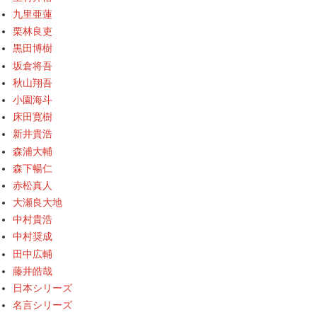
九里亜蓮
栗林良吏
黒田博樹
坂倉将吾
秋山翔吾
小園海斗
床田寛樹
新井貴浩
森浦大輔
森下暢仁
赤松真人
大瀬良大地
中村貴浩
中村奨成
田中広輔
藤井皓哉
日本シリーズ
名言シリーズ