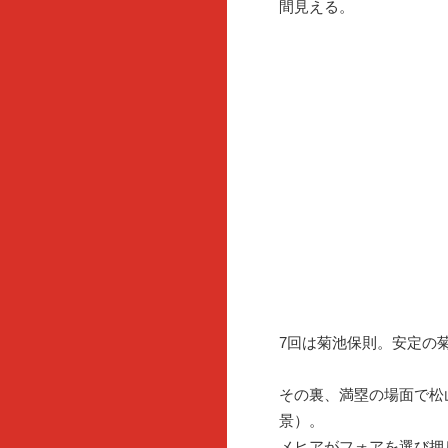
間見える。
7回は菊池保則。安定の
その裏、満塁の場面で松
景）。
メヒアがフォアを選び押