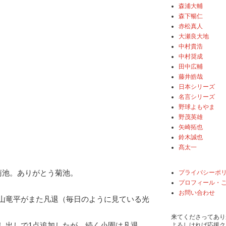
森浦大輔
森下暢仁
赤松真人
大瀬良大地
中村貴浩
中村奨成
田中広輔
藤井皓哉
日本シリーズ
名言シリーズ
野球よもやま
野茂英雄
矢崎拓也
鈴木誠也
髙太一
菊池。ありがとう菊池。
プライバシーポ
プロフィール・
お問い合わせ
山竜平がまた凡退（毎日のように見ている光
来てくださってあり
し出しで1点追加したが、続く小園は凡退。
よろしければ応援ク