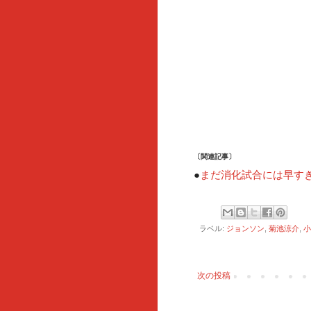
〔関連記事〕
まだ消化試合には早す
●
ラベル:
ジョンソン
,
菊池涼介
,
小
次の投稿