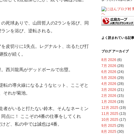
りの死球ありで、山田哲人の2ランを浴び、同
2ランを浴び、逆転される。
よく読まれている記
アを皮切りに1失点。レグナルト、出るたび打
ブログ アーカイブ
継投が続く。
8月 2026
(6)
7月 2026
(28)
撃。西川龍馬がデッドボールで出塁。
6月 2026
(24)
5月 2026
(29)
4月 2026
(28)
逆転の導火線になるようなヒット、ここぞと
3月 2026
(21)
、それが菊池。
2月 2026
(15)
1月 2026
(19)
12月 2025
(19)
走者がいると打たない鈴木。そんなネーミン
11月 2025
(13)
、同点に！ ここぞの4番の仕事をしてくれ
10月 2025
(17)
だけど、私の中では誠也は4番。
9月 2025
(29)
8月 2025
(30)