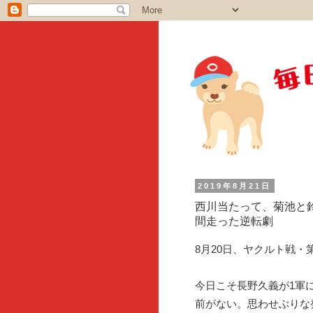
2019年8月21日
西川当たって、菊池と
間走った逆転劇
8月20日、ヤクルト戦・
今日こそ長野久義が1軍
前がない。思わせぶりな