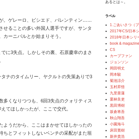
あるとは～。
ラベル
が。ゲレーロ、ビシエド、バレンティン……
1.ごあいさつ（
させることの多い外国人選手ですが、サンタ
2017年CS/日
。カーニバルとか始まりそう。
2018年日本シリ
book & magazin
CS
までに3失点。しかしその裏、石原慶幸のまさ
カープファン
。
ジョンソン
岡田明丈
岡本駿
ンタナのタイムリー、ヤクルトの失策ありで3
菊池涼介
玉村昇悟
九里亜蓮
栗林良吏
数多くなりつつも、6回3失点のクォリティス
黒田博樹
抑えてほしかったが、ここで交代。
坂倉将吾
秋山翔吾
小園海斗
たようだから、ここはまかせてほしかったの
床田寛樹
持ちとフィットしないベンチの采配がまた垣
新井貴浩