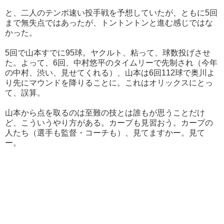
と、二人のテンポ速い投手戦を予想していたが、ともに5回
まで無失点ではあったが、トントントンと進む感じではな
かった。
5回で山本すでに95球。ヤクルト、粘って、球数投げさせ
た。よって、6回、中村悠平のタイムリーで先制され（今年
の中村、渋い、見せてくれる）、山本は6回112球で奥川よ
り先にマウンドを降りることに。これはオリックスにとっ
て、誤算。
山本から点を取るのは至難の技とは誰もが思うことだけ
ど、こういうやり方がある。カープも見習おう。カープの
人たち（選手も監督・コーチも）、見てますかー。見て
ー。