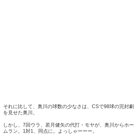
それに比して、奥川の球数の少なさは、CSで98球の完封劇
を見せた奥川。
しかし、7回ウラ、若月健矢の代打・モヤが、奥川からホー
ムラン。1対1、同点に。よっしゃーーー。