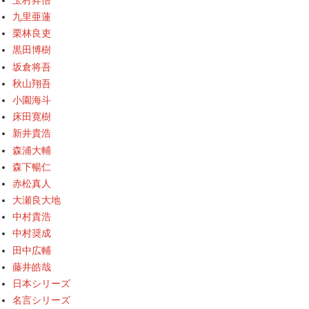
九里亜蓮
栗林良吏
黒田博樹
坂倉将吾
秋山翔吾
小園海斗
床田寛樹
新井貴浩
森浦大輔
森下暢仁
赤松真人
大瀬良大地
中村貴浩
中村奨成
田中広輔
藤井皓哉
日本シリーズ
名言シリーズ