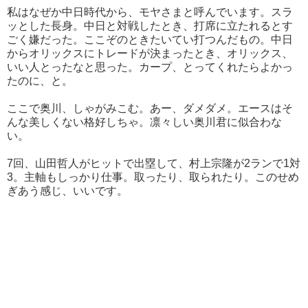
私はなぜか中日時代から、モヤさまと呼んでいます。スラ
ッとした長身。中日と対戦したとき、打席に立たれるとす
ごく嫌だった。ここぞのときたいてい打つんだもの。中日
からオリックスにトレードが決まったとき、オリックス、
いい人とったなと思った。カープ、とってくれたらよかっ
たのに、と。
ここで奥川、しゃがみこむ。あー、ダメダメ。エースはそ
んな美しくない格好しちゃ。凛々しい奥川君に似合わな
い。
7回、山田哲人がヒットで出塁して、村上宗隆が2ランで1対
3。主軸もしっかり仕事。取ったり、取られたり。このせめ
ぎあう感じ、いいです。