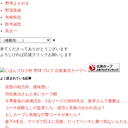
野球よもやま
野茂英雄
矢崎拓也
鈴木誠也
髙太一
▼
来てくださってありがとうございます
よろしければ応援クリックお願いします
よく読まれている記事
安部の戦力外、後味悪い
羽生善治さんと赤いカープ帽
今季最低の崩壊試合、2点リードの9回9失点、新井さんで優勝は……
コーチ経験なしの監督たち、成功と失敗の分かれ目は？
もしカープに有能な打撃コーチが来たら？
森下4失点、マツダで巨人に完敗。だってベンチに勝つ気ないんだも
ん