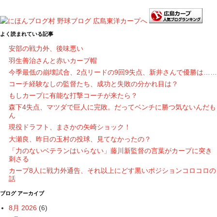
よく読まれている記事
安部の戦力外、後味悪い
羽生善治さんと赤いカープ帽
今季最低の崩壊試合、2点リードの9回9失点、新井さんで優勝は……
コーチ経験なしの監督たち、成功と失敗の分かれ目は？
もしカープに有能な打撃コーチが来たら？
森下4失点、マツダで巨人に完敗。だってベンチに勝つ気ないんだも
ん
現役ドラフト、まさかの矢崎ショック！
大瀬良、昨日の玉村の投球、見てなかったの？
「力のないベテランはいらない」藤川新監督の言葉がカープに突き
刺さる
カープ8人に戦力外通告、それ以上にどす黒いポジションコロコロの
話
ブログ アーカイブ
8月 2026
(6)