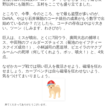
野以外にも随所に。玉村をここでも盛り立てました。
ところで、今季、今のところ、セで最も盗塁が多いのが、
DeNA。やはり石井琢朗のコーチ就任の成果がもう数字で出
始めているのか？ だとしたら、コーチの存在はやはり大き
い。ツーン（しみます、わさびが）。
巨人は、ミスが噴出。とくに7回ウラ、廣岡大志の捕球ミ
ス、中田翔のフィルダーズチョイス（菊池のセイフティー
スクイズ成功！）、小林誠司の悪送球、ビエイラのマクブ
ルームへの死球（何してくれよう。ボッ、噴火！）と、4失
点。
なぜかカープ戦では弱い巨人を復活させよう。磁場を狂わ
せましょう。カープベンチは自ら磁場を狂わせないよう、
気をつけてまいりましょう。
来てくださってありがとうございます。