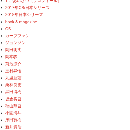
1.ごあいさつ（プロフィール）
2017年CS/日本シリーズ
2018年日本シリーズ
book & magazine
CS
カープファン
ジョンソン
岡田明丈
岡本駿
菊池涼介
玉村昇悟
九里亜蓮
栗林良吏
黒田博樹
坂倉将吾
秋山翔吾
小園海斗
床田寛樹
新井貴浩