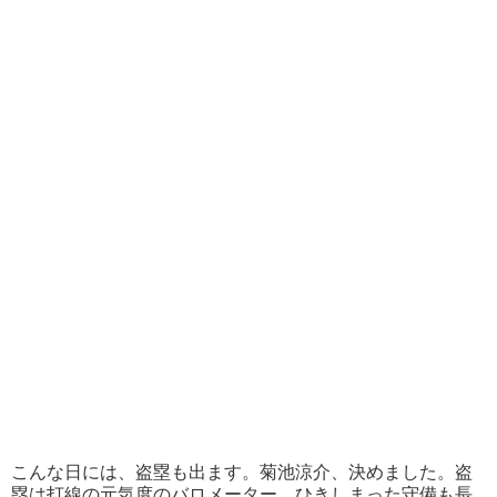
こんな日には、盗塁も出ます。菊池涼介、決めました。盗
塁は打線の元気度のバロメーター。ひきしまった守備も長