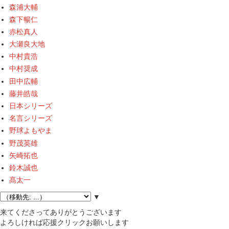
森浦大輔
森下暢仁
赤松真人
大瀬良大地
中村貴浩
中村奨成
田中広輔
藤井皓哉
日本シリーズ
名言シリーズ
野球よもやま
野茂英雄
矢崎拓也
鈴木誠也
髙太一
▼
来てくださってありがとうございます
よろしければ応援クリックお願いします