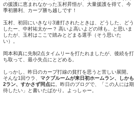
の援護に恵まれなかった玉村昇悟が、大量援護を得て、今
季初勝利、カープ勝ち越しです！
玉村、初回にいきなり3連打されたときは、どうした、どう
したー、中村祐太かー？ 高いよ高いよどの球も。と思いま
したが、玉村はここで踏みとどまる選手（そう思いた
い）。
岡本和真に先制2点タイムリーを打たれましたが、後続を打
ち取って、最小失点にとどめる。
しっかし、昨日のカープ打線の貧打を思うと苦しい展開。
そんな1回ウラ、
マクブルームが来日初ホームラン、しかも
2ラン、すかさず同点に
。昨日のブログで、「この人には期
待したい」と書いたばかり。よっしゃー。