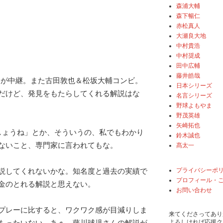
森浦大輔
森下暢仁
赤松真人
大瀬良大地
中村貴浩
中村奨成
田中広輔
藤井皓哉
日が中継。また古田敦也＆松坂大輔コンビ。
日本シリーズ
だけど、発見をもたらしてくれる解説はな
名言シリーズ
野球よもやま
野茂英雄
矢崎拓也
しょうね」とか、そういうの、私でもわかり
鈴木誠也
ないこと、専門家に言われてもな。
髙太一
プライバシーポ
説してくれないかな。知名度と過去の実績で
プロフィール・
金のとれる解説と思えない。
お問い合わせ
プレーに比すると、ワクワク感が目減りしま
来てくださってあり
よろしければ応援ク
もったいない。あぁ、藤川球児さんの解説が