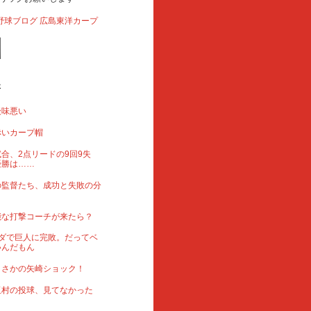
事
後味悪い
赤いカープ帽
合、2点リードの9回9失
優勝は……
の監督たち、成功と失敗の分
能な打撃コーチが来たら？
ダで巨人に完敗。だってベ
いんだもん
まさかの矢崎ショック！
玉村の投球、見てなかった