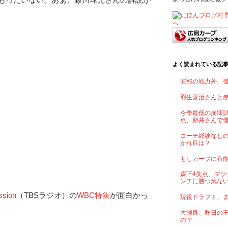
よく読まれている記
安部の戦力外、
羽生善治さんと
今季最低の崩壊試
点、新井さんで
コーチ経験なし
かれ目は？
もしカープに有
森下4失点、マツ
ンチに勝つ気な
sion
（TBSラジオ）の
WBC特集
が面白かっ
現役ドラフト、
大瀬良、昨日の
の？