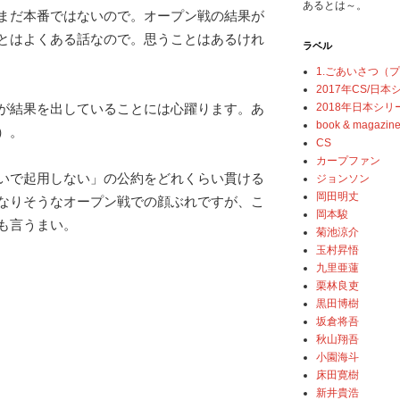
あるとは～。
まだ本番ではないので。オープン戦の結果が
とはよくある話なので。思うことはあるけれ
ラベル
1.ごあいさつ（
2017年CS/日
2018年日本シリ
が結果を出していることには心躍ります。あ
book & magazin
）。
CS
カープファン
いで起用しない」の公約をどれくらい貫ける
ジョンソン
岡田明丈
なりそうなオープン戦での顔ぶれですが、こ
岡本駿
も言うまい。
菊池涼介
玉村昇悟
九里亜蓮
栗林良吏
黒田博樹
坂倉将吾
秋山翔吾
小園海斗
床田寛樹
新井貴浩