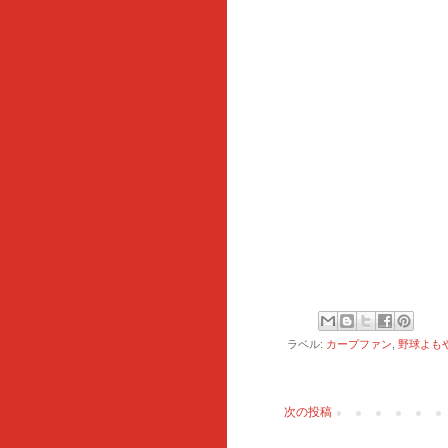
ラベル:
カープファン
,
野球よも
次の投稿