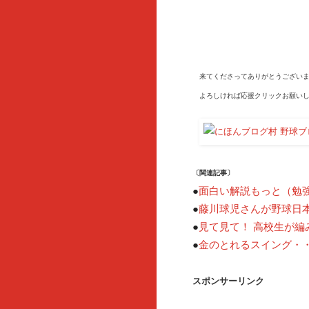
来てくださってありがとうございま
よろしければ応援クリックお願いし
〔関連記事〕
●
面白い解説もっと（勉
藤川球児さんが野球日
●
見て見て！ 高校生が編
●
●
金のとれるスイング・
スポンサーリンク