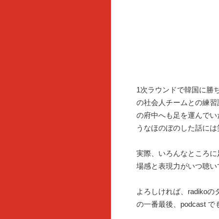
1次ラウンドで韓国に勝
の社会人チームとの練習
の府中へも足を運んでい
うなほのぼのした話には
実際、いろんなところに
場感と表現力がいつ聴い
よろしければ、radik
の一番最後、podcast