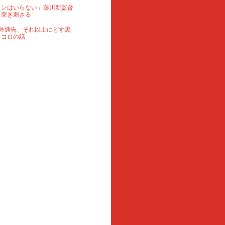
ランはいらない」藤川新監督
に突き刺さる
外通告、それ以上にどす黒
ロコロの話