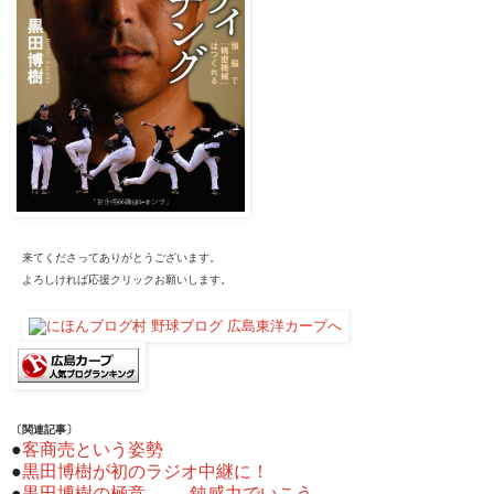
来てくださってありがとうございます。
よろしければ応援クリックお願いします。
〔関連記事〕
●
客商売という姿勢
●
黒田博樹が初のラジオ中継に！
●
黒田博樹の極意 …… 鈍感力でいこう