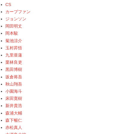
CS
カープファン
ジョンソン
岡田明丈
岡本駿
菊池涼介
玉村昇悟
九里亜蓮
栗林良吏
黒田博樹
坂倉将吾
秋山翔吾
小園海斗
床田寛樹
新井貴浩
森浦大輔
森下暢仁
赤松真人