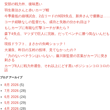
安部の戦力外、後味悪い
羽生善治さんと赤いカープ帽
今季最低の崩壊試合、2点リードの9回9失点、新井さんで優勝は……
コーチ経験なしの監督たち、成功と失敗の分かれ目は？
もしカープに有能な打撃コーチが来たら？
森下4失点、マツダで巨人に完敗。だってベンチに勝つ気ないんだも
ん
現役ドラフト、まさかの矢崎ショック！
大瀬良、昨日の玉村の投球、見てなかったの？
「力のないベテランはいらない」藤川新監督の言葉がカープに突き
刺さる
カープ8人に戦力外通告、それ以上にどす黒いポジションコロコロの
話
ブログ アーカイブ
8月 2026
(5)
7月 2026
(28)
6月 2026
(24)
5月 2026
(29)
4月 2026
(28)