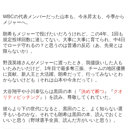
WBCの代表メンバーだった山本も、今永昇太も、今季から
メジャーへ。
朗希もメジャーで投げたいだろうけれど、この4年、1回も
規定投球回数に達してない。大事に大事に育てられ、中4日
でローテ守れるの？と思うのは普通の反応（あ、先発とは
限らないか）。
野茂英雄さんがメジャーに渡ったとき、我儘扱いした人も
いたみたいだけど、1年目で最多奪三振、チームの地区優勝
に貢献、新人王と大活躍。朗希だって、行ってみないとわ
からないけども（それは山本や今永だって）。
大谷翔平や小川泰弘らは黒田の本（『
決めて断つ
』『
クオ
リティピッチング
』）を読み、尊敬してくれていた。
彼らより下の世代になると、黒田のこと、よく知らない選
手もいるのかな。それでも朗希は黒田の本、読んでおくと
いいと思う（野球選手全員、読んだ方がいいと思う）。