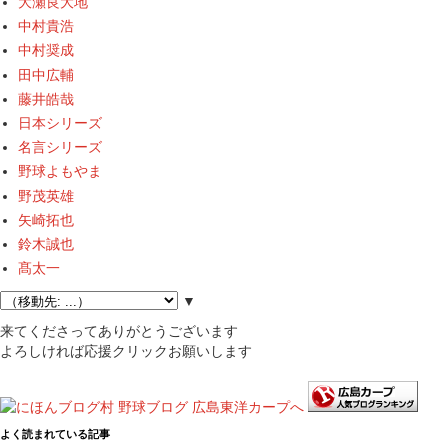
大瀬良大地
中村貴浩
中村奨成
田中広輔
藤井皓哉
日本シリーズ
名言シリーズ
野球よもやま
野茂英雄
矢崎拓也
鈴木誠也
髙太一
▼
来てくださってありがとうございます
よろしければ応援クリックお願いします
よく読まれている記事