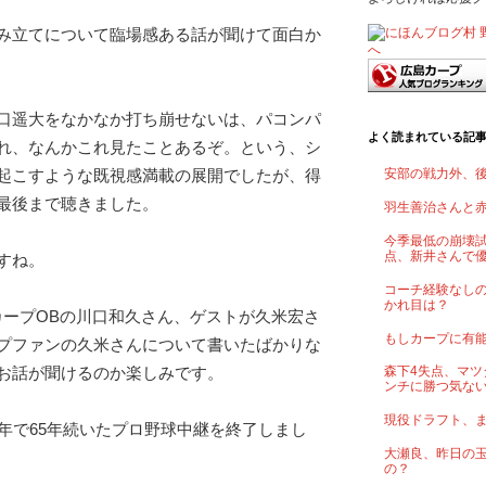
み立てについて臨場感ある話が聞けて面白か
口遥大をなかなか打ち崩せないは、パコンパ
よく読まれている記
れ、なんかこれ見たことあるぞ。という、シ
起こすような既視感満載の展開でしたが、得
安部の戦力外、
最後まで聴きました。
羽生善治さんと
今季最低の崩壊試
点、新井さんで
すね。
コーチ経験なし
かれ目は？
カープOBの川口和久さん、ゲストが久米宏さ
もしカープに有
プファンの久米さんについて書いたばかりな
お話が聞けるのか楽しみです。
森下4失点、マツ
ンチに勝つ気な
現役ドラフト、
17年で65年続いたプロ野球中継を終了しまし
大瀬良、昨日の
の？