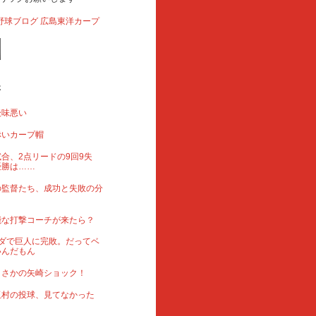
事
後味悪い
赤いカープ帽
合、2点リードの9回9失
優勝は……
の監督たち、成功と失敗の分
能な打撃コーチが来たら？
ダで巨人に完敗。だってベ
いんだもん
まさかの矢崎ショック！
玉村の投球、見てなかった