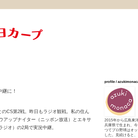
profile / azukimonac
中継に！
とのCS第2戦。昨日もラジオ観戦。私の住ん
ウアップナイター（ニッポン放送）とエキサ
2015年から広島
兵庫県で生まれ、今
ラジオ）の2局で実況中継。
つてプロ野球はオッ
した。見続けると、