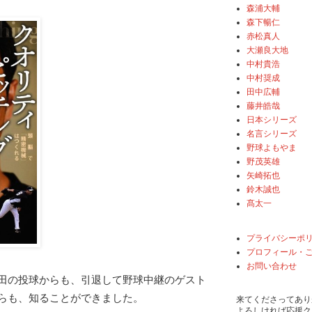
森浦大輔
森下暢仁
赤松真人
大瀬良大地
中村貴浩
中村奨成
田中広輔
藤井皓哉
日本シリーズ
名言シリーズ
野球よもやま
野茂英雄
矢崎拓也
鈴木誠也
髙太一
プライバシーポ
プロフィール・
お問い合わせ
田の投球からも、引退して野球中継のゲスト
らも、知ることができました。
来てくださってあり
よろしければ応援ク