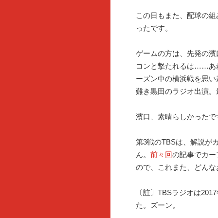
この日もまた、配球の組
ったです。
ゲームの方は、先発の濱
コンと撃たれるは……あ
ーズン中の横浜戦を思い
難き黒田のラジオ出演。
濱口、素晴らしかったで
第3戦のTBSは、解説が
ん。
前々回
の記事でカー
ので、これまた、どんな
〔註〕TBSラジオは20
た。ズーン。