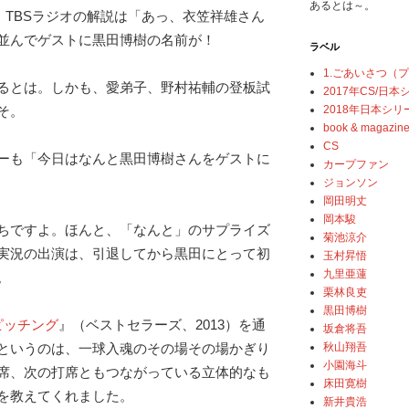
あるとは～。
、TBSラジオの解説は「あっ、衣笠祥雄さん
並んでゲストに黒田博樹の名前が！
ラベル
1.ごあいさつ（
るとは。しかも、愛弟子、野村祐輔の登板試
2017年CS/日
2018年日本シリ
そ。
book & magazin
CS
ーも「今日はなんと黒田博樹さんをゲストに
カープファン
ジョンソン
岡田明丈
岡本駿
ちですよ。ほんと、「なんと」のサプライズ
菊池涼介
実況の出演は、引退してから黒田にとって初
玉村昇悟
九里亜蓮
。
栗林良吏
黒田博樹
ピッチング
』（ベストセラーズ、2013）を通
坂倉将吾
秋山翔吾
というのは、一球入魂のその場その場かぎり
小園海斗
席、次の打席ともつながっている立体的なも
床田寛樹
を教えてくれました。
新井貴浩