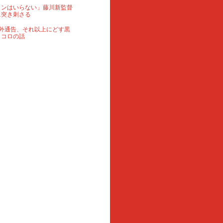
ランはいらない」藤川新監督
に突き刺さる
外通告、それ以上にどす黒
ロコロの話