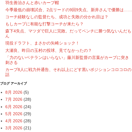
羽生善治さんと赤いカープ帽
今季最低の崩壊試合、2点リードの9回9失点、新井さんで優勝は……
コーチ経験なしの監督たち、成功と失敗の分かれ目は？
もしカープに有能な打撃コーチが来たら？
森下4失点、マツダで巨人に完敗。だってベンチに勝つ気ないんだも
ん
現役ドラフト、まさかの矢崎ショック！
大瀬良、昨日の玉村の投球、見てなかったの？
「力のないベテランはいらない」藤川新監督の言葉がカープに突き
刺さる
カープ8人に戦力外通告、それ以上にどす黒いポジションコロコロの
話
ブログ アーカイブ
8月 2026
(5)
7月 2026
(28)
6月 2026
(24)
5月 2026
(29)
4月 2026
(28)
3月 2026
(21)