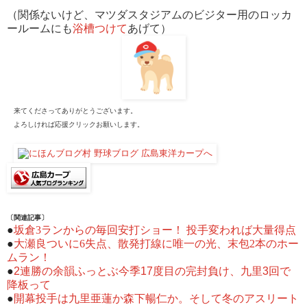
（関係ないけど、マツダスタジアムのビジター用のロッカ
ールームにも
浴槽つけて
あげて）
来てくださってありがとうございます。
よろしければ応援クリックお願いします。
〔関連記事〕
●
坂倉3ランからの毎回安打ショー！ 投手変われば大量得点
●
大瀬良ついに6失点、散発打線に唯一の光、末包2本のホー
ムラン！
●
2連勝の余韻ふっとぶ今季17度目の完封負け、九里3回で
降板って
●
開幕投手は九里亜蓮か森下暢仁か。そして冬のアスリート