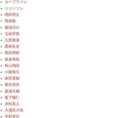
カープファン
ジョンソン
岡田明丈
岡本駿
菊池涼介
玉村昇悟
九里亜蓮
栗林良吏
黒田博樹
坂倉将吾
秋山翔吾
小園海斗
床田寛樹
新井貴浩
森浦大輔
森下暢仁
赤松真人
大瀬良大地
中村貴浩