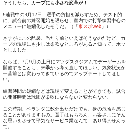
そうしたら、
カープにも小さな変革が！
9連戦中の8月12日、選手の負担を減らすため、テスト的
に、試合前の練習開始を遅らせ、室内での打撃練習中心の
メニューに短縮化したそうだ。（「
東スポweb
」）
さすがにこの酷暑、当たり前といえばそうなのだけど、カ
ープの現場にも少しは柔軟なところがあると知って、ホッ
としました。
ならば、7月9月の土日にマツダスタジアムでデーゲームを
開催することも、来季から考え直してほしい。気象状況が
一昔前とは変わってきているのでアップデートしてほし
い。
練習時間の短縮などは現場で変えることができても、試合
の開催時間は球団が柔軟にならないと変わらない。
この時期、ベランダに数分出ただけでも、身の危険を感じ
ることがありますもの。選手はもちろん、お客さまにそん
な思いをさせて平気なサービス業なんて、あり得ませんっ
て。