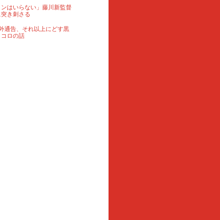
ランはいらない」藤川新監督
に突き刺さる
外通告、それ以上にどす黒
ロコロの話