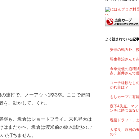
よく読まれている記
安部の戦力外、
羽生善治さんと
今季最低の崩壊試
点、新井さんで
コーチ経験なし
かれ目は？
哉の連打で、ノーアウト1塁3塁。ここで野間
もしカープに有
者を、動かして、くれ。
森下4失点、マツ
ンチに勝つ気な
満塁も、坂倉はショートフライ。末包昇大は
現役ドラフト、
けはまだか〜。坂倉は渡米前の鈴木誠也のご
大瀬良、昨日の
の？
スで打ちません。