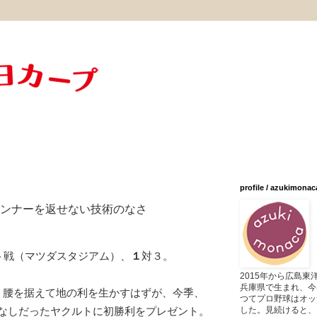
profile / azukimonac
ランナーを返せない技術のなさ
ルト戦（マツダスタジアム）、
１
対３。
2015年から広島
兵庫県で生まれ、今
。腰を据えて地の利を生かすはずが、今季、
つてプロ野球はオッ
した。見続けると、
なしだったヤクルトに初勝利をプレゼント。