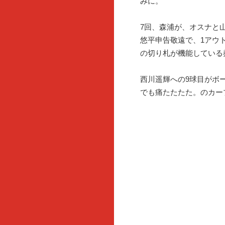
みに。
7回、森浦が、オスナと
悠平申告敬遠で、1アウ
の切り札が機能している
西川遥輝への9球目がボ
でも痛たたたた。のカー