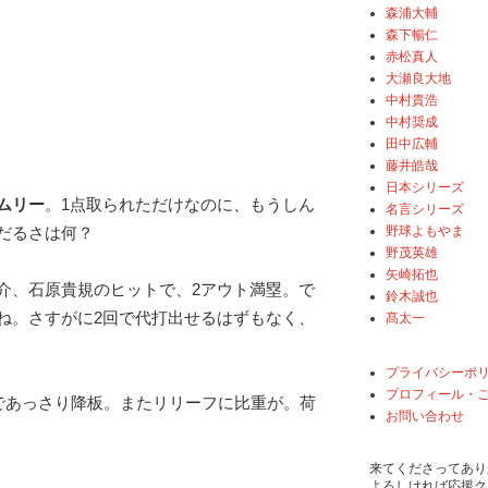
森浦大輔
森下暢仁
赤松真人
大瀬良大地
中村貴浩
中村奨成
田中広輔
藤井皓哉
日本シリーズ
ムリー
。1点取られただけなのに、もうしん
名言シリーズ
野球よもやま
だるさは何？
野茂英雄
矢崎拓也
介、石原貴規のヒットで、2アウト満塁。で
鈴木誠也
ね。さすがに2回で代打出せるはずもなく、
髙太一
プライバシーポ
プロフィール・
球であっさり降板。またリリーフに比重が。荷
お問い合わせ
来てくださってあり
よろしければ応援ク