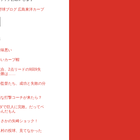
事
後味悪い
赤いカープ帽
合、2点リードの9回9失
優勝は……
の監督たち、成功と失敗の分
能な打撃コーチが来たら？
ダで巨人に完敗。だってベ
いんだもん
まさかの矢崎ショック！
玉村の投球、見てなかった