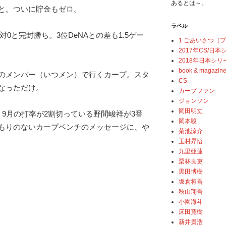
あるとは～。
と。ついに貯金もゼロ。
ラベル
対0と完封勝ち。3位DeNAとの差も1.5ゲー
1.ごあいさつ（
2017年CS/日
2018年日本シリ
book & magazin
のメンバー（いつメン）で行くカープ。スタ
CS
なっただけ。
カープファン
ジョンソン
岡田明丈
 9月の打率が2割切っている野間峻祥が3番
岡本駿
もりのないカープベンチのメッセージに、や
菊池涼介
玉村昇悟
九里亜蓮
栗林良吏
黒田博樹
坂倉将吾
秋山翔吾
小園海斗
床田寛樹
新井貴浩