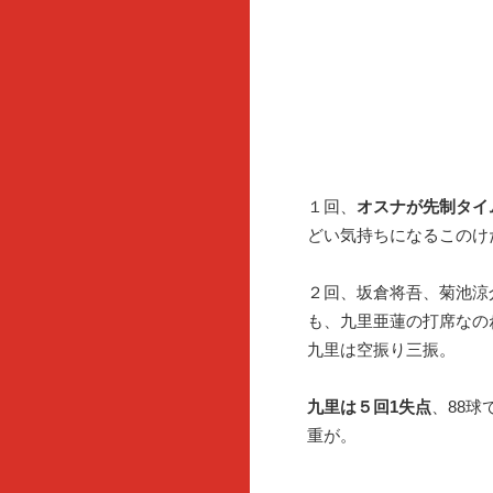
１回、
オスナが先制タイ
どい気持ちになるこのけ
２回、坂倉将吾、菊池涼
も、九里亜蓮の打席なの
九里は空振り三振。
九里は５回1失点
、88
重が。