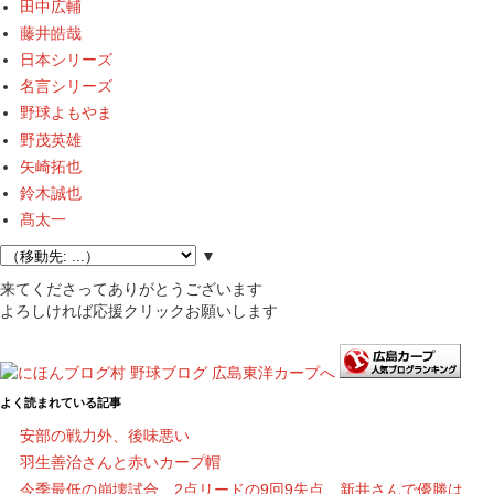
田中広輔
藤井皓哉
日本シリーズ
名言シリーズ
野球よもやま
野茂英雄
矢崎拓也
鈴木誠也
髙太一
▼
来てくださってありがとうございます
よろしければ応援クリックお願いします
よく読まれている記事
安部の戦力外、後味悪い
羽生善治さんと赤いカープ帽
今季最低の崩壊試合、2点リードの9回9失点、新井さんで優勝は……