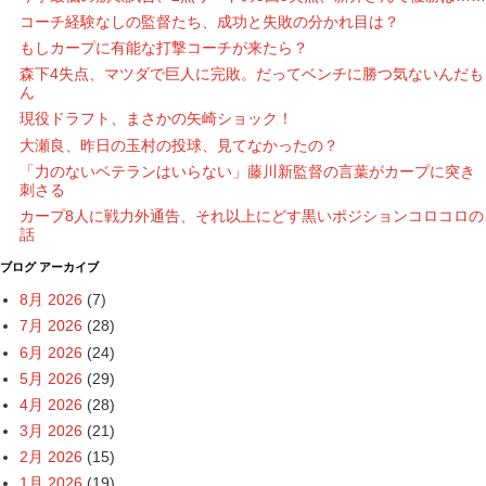
コーチ経験なしの監督たち、成功と失敗の分かれ目は？
もしカープに有能な打撃コーチが来たら？
森下4失点、マツダで巨人に完敗。だってベンチに勝つ気ないんだも
ん
現役ドラフト、まさかの矢崎ショック！
大瀬良、昨日の玉村の投球、見てなかったの？
「力のないベテランはいらない」藤川新監督の言葉がカープに突き
刺さる
カープ8人に戦力外通告、それ以上にどす黒いポジションコロコロの
話
ブログ アーカイブ
8月 2026
(7)
7月 2026
(28)
6月 2026
(24)
5月 2026
(29)
4月 2026
(28)
3月 2026
(21)
2月 2026
(15)
1月 2026
(19)