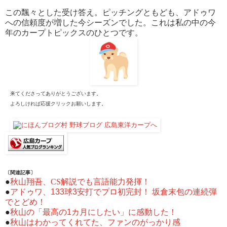
この飄々とした受け答え。ピッチングともども、アドゥワ
への信頼度が増した今シーズンでした。これは私の中の今
年のカープトピックスのひとつです。
来てくださってありがとうございます。
よろしければ応援クリックお願いします。
〔関連記事〕
●
秋山翔吾、CS解説でも言語能力発揮！
●
アドゥワ、133球3安打でプロ初完封！ 坂倉末包の連続弾
でとどめ！
●
秋山の「最高の1カ月にしたい」に感動した！
●
秋山はわかってくれてた、ファンのがっかり感