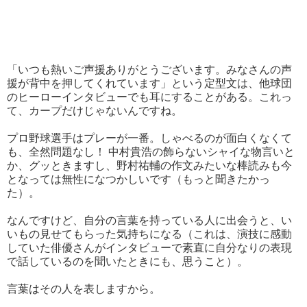
「いつも熱いご声援ありがとうございます。みなさんの声
援が背中を押してくれています」という定型文は、他球団
のヒーローインタビューでも耳にすることがある。これっ
て、カープだけじゃないんですね。
プロ野球選手はプレーが一番。しゃべるのが面白くなくて
も、全然問題なし！
中村貴浩の
飾らない
シャイな物言いと
か、グッときますし、野村祐輔の作文みたいな
棒読みも
今
となっては無性になつかしいです（もっと聞きたかっ
た）。
なんですけど、自分の言葉を持っている人に出会うと、い
いもの見せてもらった気持ちになる（これは、演技に感動
していた俳優さんがインタビューで
素直に
自分なりの表現
で話しているのを聞いたときにも、思うこと）。
言葉はその人を表しますから。