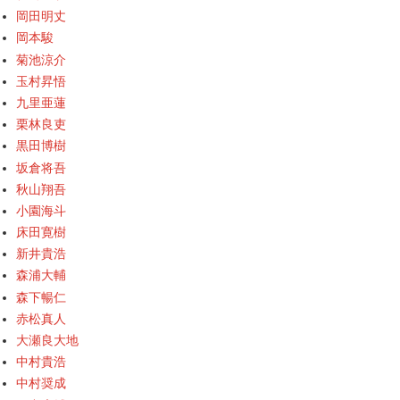
岡田明丈
岡本駿
菊池涼介
玉村昇悟
九里亜蓮
栗林良吏
黒田博樹
坂倉将吾
秋山翔吾
小園海斗
床田寛樹
新井貴浩
森浦大輔
森下暢仁
赤松真人
大瀬良大地
中村貴浩
中村奨成