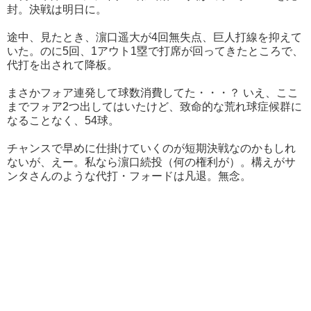
封。決戦は明日に。
途中、見たとき、濵口遥大が4回無失点、巨人打線を抑えて
いた。のに5回、1アウト1塁で打席が回ってきたところで、
代打を出されて降板。
まさかフォア連発して球数消費してた・・・？ いえ、ここ
までフォア2つ出してはいたけど、致命的な荒れ球症候群に
なることなく、54球。
チャンスで早めに仕掛けていくのが短期決戦なのかもしれ
ないが、えー。私なら濵口続投（何の権利が）。構えがサ
ンタさんのような代打・フォードは凡退。無念。