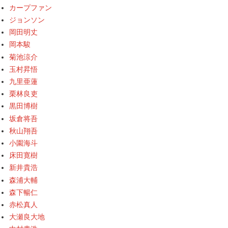
カープファン
ジョンソン
岡田明丈
岡本駿
菊池涼介
玉村昇悟
九里亜蓮
栗林良吏
黒田博樹
坂倉将吾
秋山翔吾
小園海斗
床田寛樹
新井貴浩
森浦大輔
森下暢仁
赤松真人
大瀬良大地