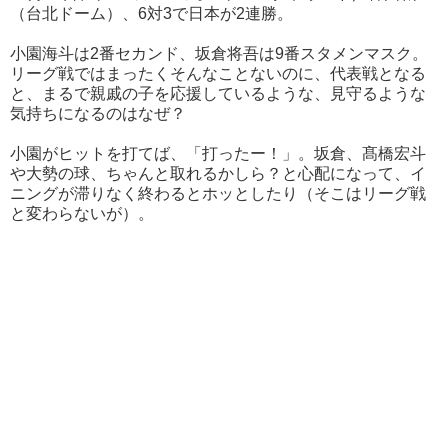
（台北ドーム）、6対3で日本が2連勝。
小園海斗は2番セカンド、坂倉将吾は9番スタメンマスク。
リーグ戦ではまったくそんなことないのに、代表戦となる
と、まるで親戚の子を応援しているような、見守るような
気持ちになるのはなぜ？
小園がヒットを打てば、「打ったー！」。坂倉、髙橋宏斗
や大勢の球、ちゃんと取れるかしら？と心配になって、イ
ニングが滞りなく終わるとホッとしたり（そこはリーグ戦
と変わらないが）。