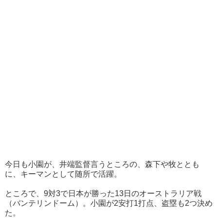
今日も小園が、井端監督言うところの、森下や牧ととも
に、キーマンとして随所で活躍。
ところで、9対3で日本が勝った13日のオーストラリア戦
（バンテリンドーム）。小園が2安打1打点、盗塁も2つ決め
た。