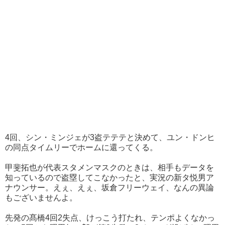
4回、シン・ミンジェが3盗テテテと決めて、ユン・ドンヒ
の同点タイムリーでホームに還ってくる。
甲斐拓也が代表スタメンマスクのときは、相手もデータを
知っているので盗塁してこなかったと、実況の新タ悦男ア
ナウンサー。えぇ、えぇ、坂倉フリーウェイ、なんの異論
もございませんよ。
先発の髙橋4回2失点、けっこう打たれ、テンポよくなかっ