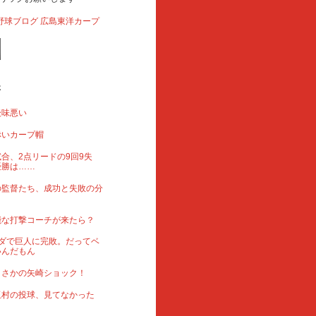
事
後味悪い
赤いカープ帽
合、2点リードの9回9失
優勝は……
の監督たち、成功と失敗の分
能な打撃コーチが来たら？
ダで巨人に完敗。だってベ
いんだもん
まさかの矢崎ショック！
玉村の投球、見てなかった