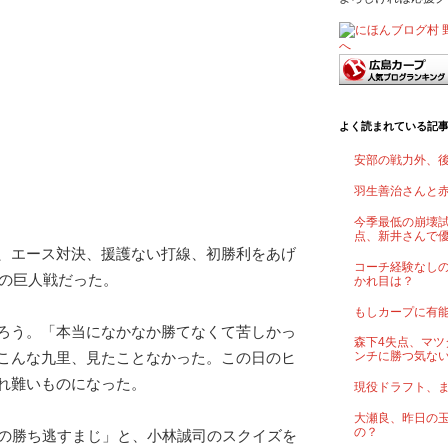
よく読まれている記
安部の戦力外、
羽生善治さんと
今季最低の崩壊試
点、新井さんで
、エース対決、援護ない打線、初勝利をあげ
コーチ経験なし
日の巨人戦だった。
かれ目は？
もしカープに有
ろう。「本当になかなか勝てなくて苦しかっ
森下4失点、マツ
こんな九里、見たことなかった。この日のヒ
ンチに勝つ気な
れ難いものになった。
現役ドラフト、
大瀬良、昨日の
の？
んの勝ち逃すまじ」と、小林誠司のスクイズを