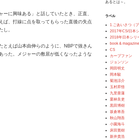
あるとは～。
ャーに興味ある」と話していたとき、正直、
ラベル
えば、打線に点を取ってもらった直後の失点
1.ごあいさつ（
たし。
2017年CS/日
2018年日本シリ
book & magazin
たとえば山本由伸らのように、NBPで抜きん
CS
あった。メジャーの敷居が低くなったような
カープファン
ジョンソン
岡田明丈
岡本駿
菊池涼介
玉村昇悟
九里亜蓮
栗林良吏
黒田博樹
坂倉将吾
秋山翔吾
小園海斗
床田寛樹
新井貴浩