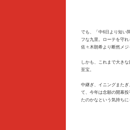
でも、「中6日より短い
フな九里。ローテを守れ
佐々木朗希より断然メジ
しかも、これまで大きな
至宝。
中継ぎ、イニングまたぎ
て、今年は念願の開幕投
たのかなという気持ちに