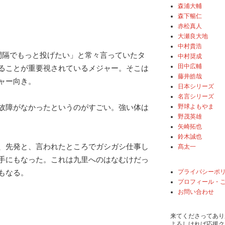
森浦大輔
森下暢仁
赤松真人
大瀬良大地
中村貴浩
間隔でもっと投げたい」と常々言っていたタ
中村奨成
田中広輔
ることが重要視されているメジャー。そこは
藤井皓哉
ャー向き。
日本シリーズ
名言シリーズ
野球よもやま
故障がなかったというのがすごい。強い体は
野茂英雄
矢崎拓也
鈴木誠也
、先発と、言われたところでガシガシ仕事し
髙太一
手にもなった。これは九里へのはなむけだっ
プライバシーポ
もなる。
プロフィール・
お問い合わせ
来てくださってあり
よろしければ応援ク