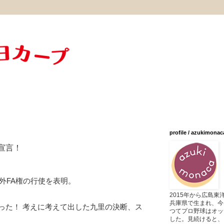
profile / azukimonac
宣言！
海外FA権の行使を表明。
2015年から広島
兵庫県で生まれ、今
った！ 考えに考えて出した九里の決断、ス
つてプロ野球はオッ
した。見続けると、