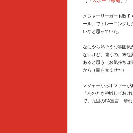
（「
スポーツ報知
」）
メジャーリーガーも数多
ール」でトレーニングし
いなと思っていた。
なにやら熱そうな雰囲気
ないけど、違うの。末包
あると思う（お気持ちは
から（目を覚ませ〜）。
メジャーからオファーが
「あのとき挑戦しておけ
で、九里の
FA宣言、晴