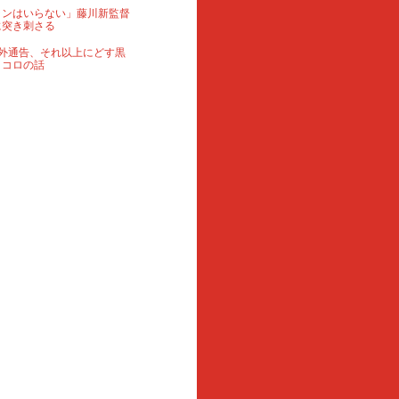
ランはいらない」藤川新監督
に突き刺さる
外通告、それ以上にどす黒
ロコロの話