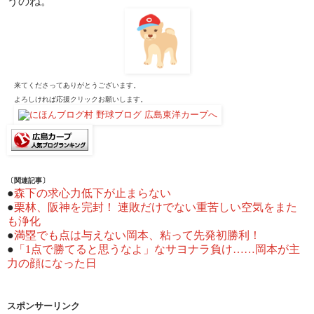
うのね。
来てくださってありがとうございます。
よろしければ応援クリックお願いします。
〔関連記事〕
●
森下の求心力低下が止まらない
●
栗林、阪神を完封！ 連敗だけでない重苦しい空気をまた
も浄化
●
満塁でも点は与えない岡本、粘って先発初勝利！
●
「1点で勝てると思うなよ」なサヨナラ負け……岡本が主
力の顔になった日
スポンサーリンク