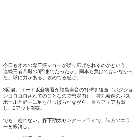
今日も才木の奪三振ショーが繰り広げられるのかという、
連続三者凡退の3回までだったが、岡本も負けてはいなかっ
た。球に力がある、攻めてる感じ。
3回裏、サード坂倉将吾が福島圭音の打球を後逸（ポジショ
ンコロコロされてのことなので想定内）、持丸泰輝のパス
ボールと野手に足をひっぱられながら、自らフォアも出
し、2アウト満塁。
でも、崩れない。森下翔太センターフライで、味方のエラ
ーを帳消し。