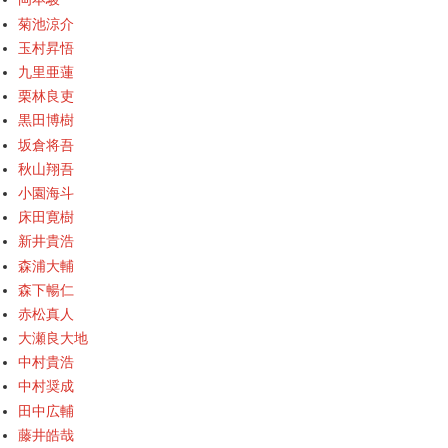
菊池涼介
玉村昇悟
九里亜蓮
栗林良吏
黒田博樹
坂倉将吾
秋山翔吾
小園海斗
床田寛樹
新井貴浩
森浦大輔
森下暢仁
赤松真人
大瀬良大地
中村貴浩
中村奨成
田中広輔
藤井皓哉