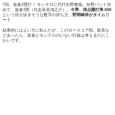
7回、坂倉2塁打！ モンテロに代打矢野雅哉。矢野バント決
めて、坂倉3塁（代走辰見鴻之介）。
今季、得点圏打率.000
という目が泳ぎそうな数字の持ち主、
野間峻祥がタイムリ
ー！
結果的にはよい方に転んだが、このロースコア戦。延長な
どあったら、坂倉とモンテロのいない打線は考えるだにこ
わいです。