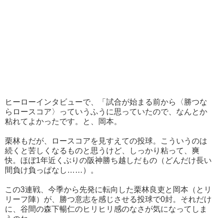
ヒーローインタビューで、「試合が始まる前から〈勝つな
らロースコア〉っていうふうに思っていたので、なんとか
粘れてよかったです。と、岡本。
栗林もだが、ロースコアを見すえての投球。こういうのは
続くと苦しくなるものと思うけど、しっかり粘って、爽
快。ほぼ1年近くぶりの阪神勝ち越しだもの（どんだけ長い
間負け負っぱなし……）。
この3連戦、今季から先発に転向した栗林良吏と岡本（とリ
リーフ陣）が、勝つ意志を感じさせる投球で0封。それだけ
に、谷間の森下暢仁のヒリヒリ感のなさが気になってしま