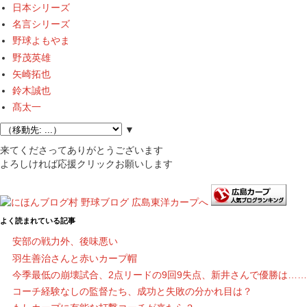
日本シリーズ
名言シリーズ
野球よもやま
野茂英雄
矢崎拓也
鈴木誠也
髙太一
▼
来てくださってありがとうございます
よろしければ応援クリックお願いします
よく読まれている記事
安部の戦力外、後味悪い
羽生善治さんと赤いカープ帽
今季最低の崩壊試合、2点リードの9回9失点、新井さんで優勝は……
コーチ経験なしの監督たち、成功と失敗の分かれ目は？