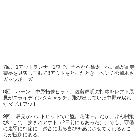
7回、1アウトランナー2塁で、岡本から髙太一へ。髙が髙寺
望夢を見逃し三振で3アウトをとったとき、ベンチの岡本も
ガッツポーズ！
8回、ハーン。中野拓夢ヒット。佐藤輝明の打球をレフト辰
見がスライディングキャッチ、飛び出していた中野が戻れ
ずダブルアウト！
9回、辰見がバントヒットで出塁。足速～。だが、けん制飛
び出しで、挟まれアウト（2日前にもあった）。でも、守備
に走塁に打席に、試合に出る喜びを感じさせてくれるとこ
ろが随所にある。