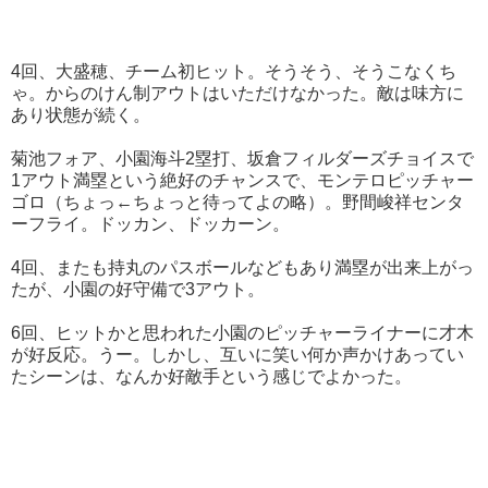
4回、大盛穂、チーム初ヒット。そうそう、そうこなくち
ゃ。からのけん制アウトはいただけなかった。敵は味方に
あり状態が続く。
菊池フォア、小園海斗2塁打、坂倉フィルダーズチョイスで
1アウト満塁という絶好のチャンスで、モンテロピッチャー
ゴロ（ちょっ←ちょっと待ってよの略）。野間峻祥センタ
ーフライ。ドッカン、ドッカーン。
4回、またも持丸のパスボールなどもあり満塁が出来上がっ
たが、小園の好守備で3アウト。
6回、ヒットかと思われた小園のピッチャーライナーに才木
が好反応。うー。しかし、互いに笑い何か声かけあってい
たシーンは、なんか好敵手という感じでよかった。