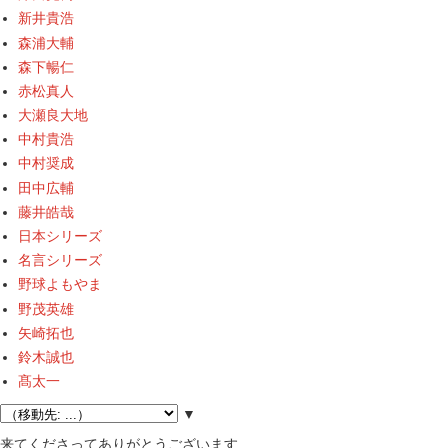
新井貴浩
森浦大輔
森下暢仁
赤松真人
大瀬良大地
中村貴浩
中村奨成
田中広輔
藤井皓哉
日本シリーズ
名言シリーズ
野球よもやま
野茂英雄
矢崎拓也
鈴木誠也
髙太一
▼
来てくださってありがとうございます