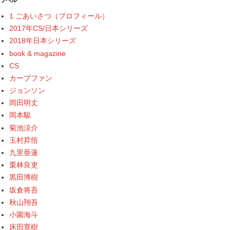
ラベル
1.ごあいさつ（プロフィール）
2017年CS/日本シリーズ
2018年日本シリーズ
book & magazine
CS
カープファン
ジョンソン
岡田明丈
岡本駿
菊池涼介
玉村昇悟
九里亜蓮
栗林良吏
黒田博樹
坂倉将吾
秋山翔吾
小園海斗
床田寛樹