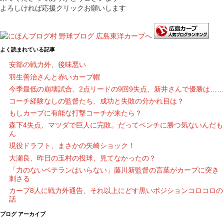
よろしければ応援クリックお願いします
よく読まれている記事
安部の戦力外、後味悪い
羽生善治さんと赤いカープ帽
今季最低の崩壊試合、2点リードの9回9失点、新井さんで優勝は……
コーチ経験なしの監督たち、成功と失敗の分かれ目は？
もしカープに有能な打撃コーチが来たら？
森下4失点、マツダで巨人に完敗。だってベンチに勝つ気ないんだも
ん
現役ドラフト、まさかの矢崎ショック！
大瀬良、昨日の玉村の投球、見てなかったの？
「力のないベテランはいらない」藤川新監督の言葉がカープに突き
刺さる
カープ8人に戦力外通告、それ以上にどす黒いポジションコロコロの
話
ブログ アーカイブ