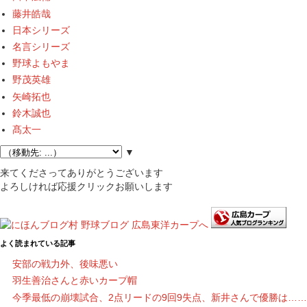
藤井皓哉
日本シリーズ
名言シリーズ
野球よもやま
野茂英雄
矢崎拓也
鈴木誠也
髙太一
▼
来てくださってありがとうございます
よろしければ応援クリックお願いします
よく読まれている記事
安部の戦力外、後味悪い
羽生善治さんと赤いカープ帽
今季最低の崩壊試合、2点リードの9回9失点、新井さんで優勝は……