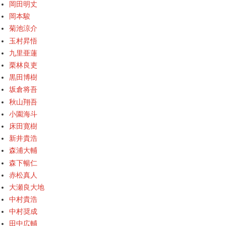
岡田明丈
岡本駿
菊池涼介
玉村昇悟
九里亜蓮
栗林良吏
黒田博樹
坂倉将吾
秋山翔吾
小園海斗
床田寛樹
新井貴浩
森浦大輔
森下暢仁
赤松真人
大瀬良大地
中村貴浩
中村奨成
田中広輔