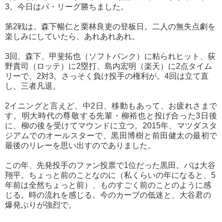
3。今日はパ・リーグ勝ちました。
第2戦は、森下暢仁と
栗林良吏の登板日
。二人の無失点劇を
楽しみにしていたら、あれあれあれ。
3回、森下、甲斐拓也（ソフトバンク）に粘られヒット、荻
野貴司（ロッテ）に2塁打、島内宏明（楽天）に2点タイム
リーで、2対3。さっそく負け投手の権利が。4回は立て直
し、三者凡退。
2イニングと言えど、中2日、移動もあって、お疲れさまで
す。明大時代の尊敬する先輩・柳裕也と投げ合った3日後
に、柳の後を受けてマウンドに立つ。2015年、マツダスタ
ジアムでのオールスターで、黒田博樹と前田健太の最初で
最後のリレーを思い出すのでありました。
この年、先発投手のファン投票で1位だった黒田。パは大谷
翔平。ちょっと前のことなのに（私くらいの年になると、5
年前は全然ちょっと前）、ものすごく前のことのように感
じる。時の流れを感じる。今のカープの低迷と、大谷君の
爆発ぶりが強烈で。