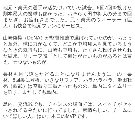
地元・楽天の選手が活気づいていた試合。6回7回を投げた
則本昂大の投球も熱かった。おそらく田中将大の分まで回
またぎ。お疲れさまでした。元・楽天のウィーラー（巨
人）も快音で地元ファンにサービス。
山崎康晃（DeNA）が監督推薦で選ばれていたのが、ちょっ
と意外。球に力がなくて、どこか中﨑翔太を見ているよう
なときの気持ちに。山崎も中﨑も、たくさん投げさせられ
た結果。リリーフ投手として避けがたいものがあるとは言
え、せつないものが。
栗林も同じ道をたどることになりませんように。の、栗
林、8回裏に登板。いきなりフォア。ハラハラハラ。源田壮
亮（西武）は空振り三振とったものの、島内にタイムリー
を許す。またしても島内。
島内、交流戦でも、チャンスの場面では、スイッチがセッ
トされてるみたいに打ってました。素晴らしい。チームに
いてほしい人。はい、本日のMVPです。