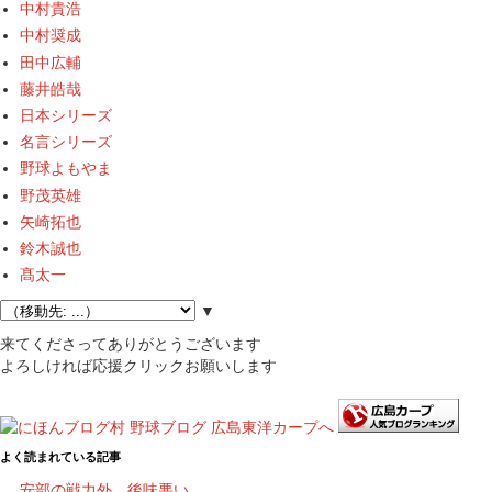
中村貴浩
中村奨成
田中広輔
藤井皓哉
日本シリーズ
名言シリーズ
野球よもやま
野茂英雄
矢崎拓也
鈴木誠也
髙太一
▼
来てくださってありがとうございます
よろしければ応援クリックお願いします
よく読まれている記事
安部の戦力外、後味悪い