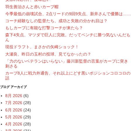
羽生善治さんと赤いカープ帽
今季最低の崩壊試合、2点リードの9回9失点、新井さんで優勝は……
コーチ経験なしの監督たち、成功と失敗の分かれ目は？
もしカープに有能な打撃コーチが来たら？
森下4失点、マツダで巨人に完敗。だってベンチに勝つ気ないんだも
ん
現役ドラフト、まさかの矢崎ショック！
大瀬良、昨日の玉村の投球、見てなかったの？
「力のないベテランはいらない」藤川新監督の言葉がカープに突き
刺さる
カープ8人に戦力外通告、それ以上にどす黒いポジションコロコロの
話
ブログ アーカイブ
8月 2026
(6)
7月 2026
(28)
6月 2026
(24)
5月 2026
(29)
4月 2026
(28)