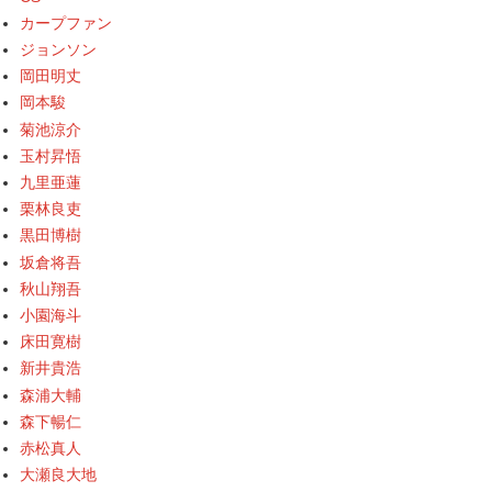
カープファン
ジョンソン
岡田明丈
岡本駿
菊池涼介
玉村昇悟
九里亜蓮
栗林良吏
黒田博樹
坂倉将吾
秋山翔吾
小園海斗
床田寛樹
新井貴浩
森浦大輔
森下暢仁
赤松真人
大瀬良大地