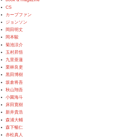
CS
カープファン
ジョンソン
岡田明丈
岡本駿
菊池涼介
玉村昇悟
九里亜蓮
栗林良吏
黒田博樹
坂倉将吾
秋山翔吾
小園海斗
床田寛樹
新井貴浩
森浦大輔
森下暢仁
赤松真人