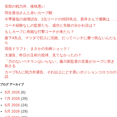
安部の戦力外、後味悪い
羽生善治さんと赤いカープ帽
今季最低の崩壊試合、2点リードの9回9失点、新井さんで優勝は……
コーチ経験なしの監督たち、成功と失敗の分かれ目は？
もしカープに有能な打撃コーチが来たら？
森下4失点、マツダで巨人に完敗。だってベンチに勝つ気ないんだも
ん
現役ドラフト、まさかの矢崎ショック！
大瀬良、昨日の玉村の投球、見てなかったの？
「力のないベテランはいらない」藤川新監督の言葉がカープに突き
刺さる
カープ8人に戦力外通告、それ以上にどす黒いポジションコロコロの
話
ブログ アーカイブ
8月 2026
(6)
7月 2026
(28)
6月 2026
(24)
5月 2026
(29)