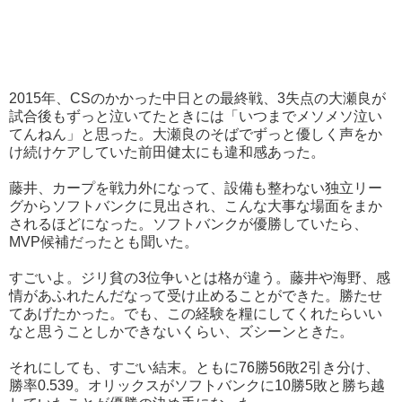
2015年、CSのかかった中日との最終戦、3失点の大瀬良が
試合後もずっと泣いてたときには「いつまでメソメソ泣い
てんねん」と思った。大瀬良のそばでずっと優しく声をか
け続けケアしていた前田健太にも違和感あった。
藤井、カープを戦力外になって、設備も整わない独立リー
グからソフトバンクに見出され、こんな大事な場面をまか
されるほどになった。ソフトバンクが優勝していたら、
MVP候補だったとも聞いた。
すごいよ。ジリ貧の3位争いとは格が違う。藤井や海野、感
情があふれたんだなって受け止めることができた。勝たせ
てあげたかった。でも、この経験を糧にしてくれたらいい
なと思うことしかできないくらい、ズシーンときた。
それにしても、すごい結末。ともに76勝56敗2引き分け、
勝率0.539。オリックスがソフトバンクに10勝5敗と勝ち越