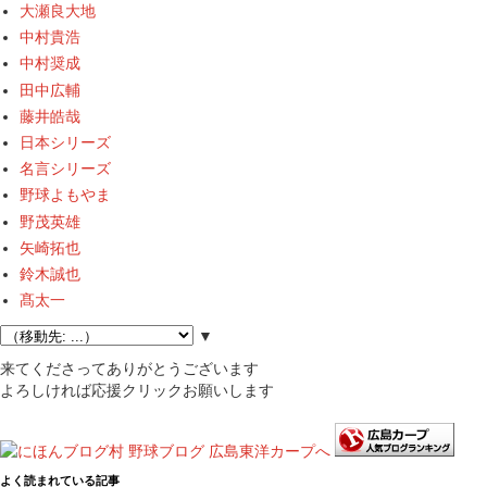
大瀬良大地
中村貴浩
中村奨成
田中広輔
藤井皓哉
日本シリーズ
名言シリーズ
野球よもやま
野茂英雄
矢崎拓也
鈴木誠也
髙太一
▼
来てくださってありがとうございます
よろしければ応援クリックお願いします
よく読まれている記事