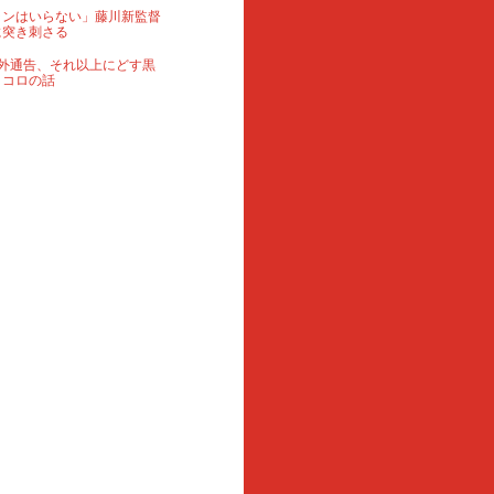
ランはいらない」藤川新監督
に突き刺さる
外通告、それ以上にどす黒
ロコロの話