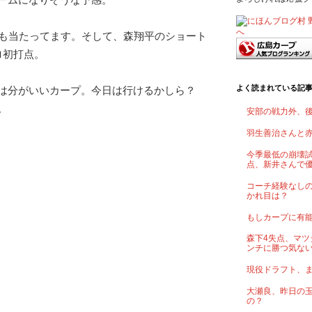
日も当たってます。そして、森翔平のショート
ロ初打点。
よく読まれている記
は分がいいカープ。今日は行けるかしら？
。
安部の戦力外、
羽生善治さんと
今季最低の崩壊試
点、新井さんで
コーチ経験なし
かれ目は？
もしカープに有
森下4失点、マツ
ンチに勝つ気な
現役ドラフト、
大瀬良、昨日の
の？