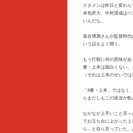
スタメンは昨日と変わら
末包昇大、中村奨成はベ
いんだな。
落合博満さんが監督時代
いう話をよく聞く。
もう打順に何の意味があ
番・上本は面白くない。
（それは上本のせいでは
「4番・上本」ではなく
らまだしもこの状況が飲
なかなか上手いこと言っ
でお立ち台に上がった上
ら」と自ら言っていた。