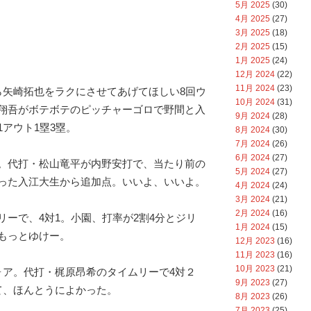
5月 2025
(30)
4月 2025
(27)
3月 2025
(18)
2月 2025
(15)
1月 2025
(24)
12月 2024
(22)
11月 2024
(23)
ら矢崎拓也をラクにさせてあげてほしい8回ウ
10月 2024
(31)
翔吾がボテボテのピッチャーゴロで野間と入
9月 2024
(28)
アウト1塁3塁。
8月 2024
(30)
7月 2024
(26)
6月 2024
(27)
。代打・松山竜平が内野安打で、当たり前の
5月 2024
(27)
った入江大生から追加点。いいよ、いいよ。
4月 2024
(24)
3月 2024
(21)
2月 2024
(16)
リーで、4対1。小園、打率が2割4分とジリ
1月 2024
(15)
もっとゆけー。
12月 2023
(16)
11月 2023
(16)
10月 2023
(21)
ォア。代打・梶原昂希のタイムリーで4対２
9月 2023
(27)
て、ほんとうによかった。
8月 2023
(26)
7月 2023
(25)