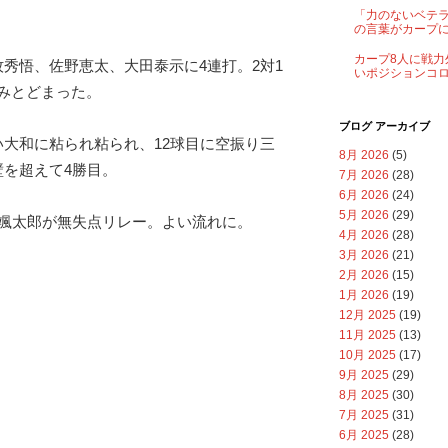
「力のないベテ
の言葉がカープ
カープ8人に戦力
牧秀悟、佐野恵太、大田泰示に4連打。2対1
いポジションコ
みとどまった。
ブログ アーカイブ
い大和に粘られ粘られ、12球目に空振り三
8月 2026
(5)
壁を超えて4勝目。
7月 2026
(28)
6月 2026
(24)
5月 2026
(29)
内颯太郎が無失点リレー。よい流れに。
4月 2026
(28)
3月 2026
(21)
2月 2026
(15)
1月 2026
(19)
12月 2025
(19)
11月 2025
(13)
10月 2025
(17)
9月 2025
(29)
8月 2025
(30)
7月 2025
(31)
6月 2025
(28)