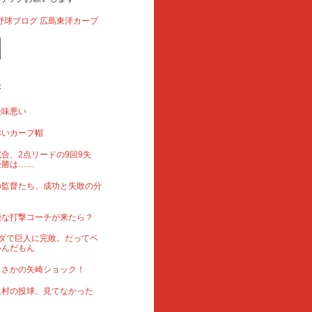
事
後味悪い
赤いカープ帽
合、2点リードの9回9失
優勝は……
の監督たち、成功と失敗の分
能な打撃コーチが来たら？
ダで巨人に完敗。だってベ
いんだもん
まさかの矢崎ショック！
玉村の投球、見てなかった