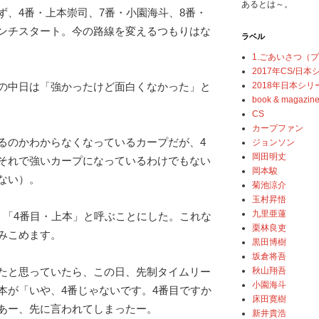
あるとは～。
ず、4番・上本崇司、7番・小園海斗、8番・
ンチスタート。今の路線を変えるつもりはな
ラベル
1.ごあいさつ（
2017年CS/日
2018年日本シリ
の中日は「強かったけど面白くなかった」と
book & magazin
CS
カープファン
るのかわからなくなっているカープだが、4
ジョンソン
岡田明丈
それで強いカープになっているわけでもない
岡本駿
ない）。
菊池涼介
玉村昇悟
九里亜蓮
、「4番目・上本」と呼ぶことにした。これな
栗林良吏
みこめます。
黒田博樹
坂倉将吾
秋山翔吾
たと思っていたら、この日、先制タイムリー
小園海斗
本が「いや、4番じゃないです。4番目ですか
床田寛樹
あー、先に言われてしまったー。
新井貴浩