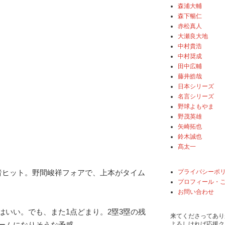
森浦大輔
森下暢仁
赤松真人
大瀬良大地
中村貴浩
中村奨成
田中広輔
藤井皓哉
日本シリーズ
名言シリーズ
野球よもやま
野茂英雄
矢崎拓也
鈴木誠也
髙太一
プライバシーポ
者ヒット。野間峻祥フォアで、上本がタイム
プロフィール・
お問い合わせ
はいい。でも、また1点どまり。2塁3塁の残
来てくださってあり
よろしければ応援ク
ームになりそうな予感。