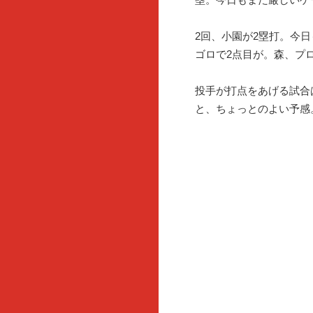
2回、小園が2塁打。今
ゴロで2点目が。森、プ
投手が打点をあげる試合
と、ちょっとのよい予感