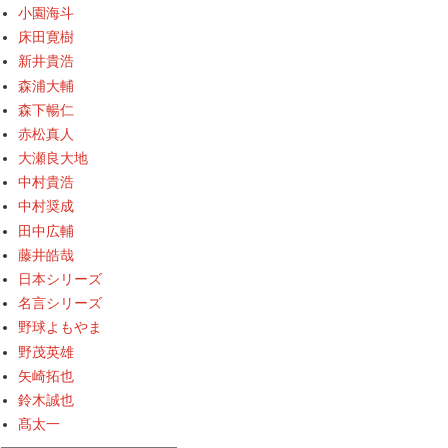
小園海斗
床田寛樹
新井貴浩
森浦大輔
森下暢仁
赤松真人
大瀬良大地
中村貴浩
中村奨成
田中広輔
藤井皓哉
日本シリーズ
名言シリーズ
野球よもやま
野茂英雄
矢崎拓也
鈴木誠也
髙太一