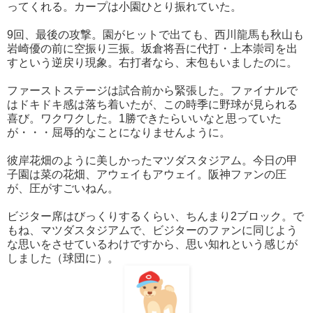
ってくれる。カープは小園ひとり振れていた。
9回、最後の攻撃。園がヒットで出ても、西川龍馬も秋山も
岩崎優の前に空振り三振。坂倉将吾に代打・上本崇司を出
すという逆戻り現象。右打者なら、末包もいましたのに。
ファーストステージは試合前から緊張した。ファイナルで
はドキドキ感は落ち着いたが、この時季に野球が見られる
喜び。ワクワクした。1勝できたらいいなと思っていた
が・・・屈辱的なことになりませんように。
彼岸花畑のように美しかったマツダスタジアム。今日の甲
子園は菜の花畑、アウェイもアウェイ。阪神ファンの圧
が、圧がすごいねん。
ビジター席はびっくりするくらい、ちんまり2ブロック。で
もね、マツダスタジアムで、ビジターのファンに同じよう
な思いをさせているわけですから、思い知れという感じが
しました（球団に）。