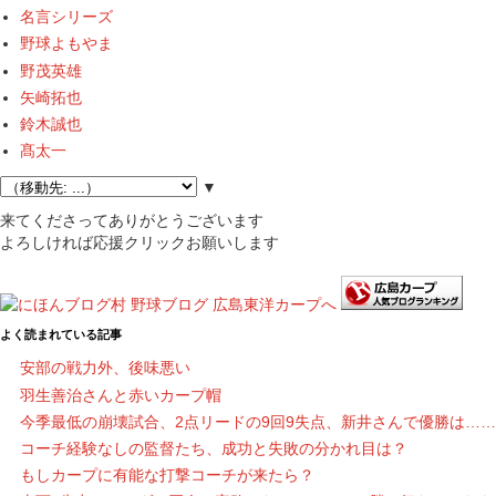
名言シリーズ
野球よもやま
野茂英雄
矢崎拓也
鈴木誠也
髙太一
▼
来てくださってありがとうございます
よろしければ応援クリックお願いします
よく読まれている記事
安部の戦力外、後味悪い
羽生善治さんと赤いカープ帽
今季最低の崩壊試合、2点リードの9回9失点、新井さんで優勝は……
コーチ経験なしの監督たち、成功と失敗の分かれ目は？
もしカープに有能な打撃コーチが来たら？