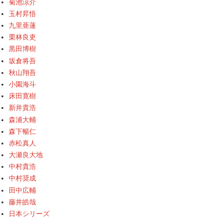
菊池涼介
玉村昇悟
九里亜蓮
栗林良吏
黒田博樹
坂倉将吾
秋山翔吾
小園海斗
床田寛樹
新井貴浩
森浦大輔
森下暢仁
赤松真人
大瀬良大地
中村貴浩
中村奨成
田中広輔
藤井皓哉
日本シリーズ