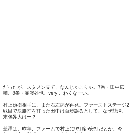
だったが、スタメン見て、なんじゃこりゃ。7番・田中広
輔、8番・韮澤雄也。very こわくなーい。
村上頌樹相手に、また右左病が再発。ファーストステージ2
戦目で決勝打を打った田中は百歩譲るとして、なぜ韮澤。
末包昇大はー？
韮澤は、昨年、ファームで村上に9打席5安打だとか。今