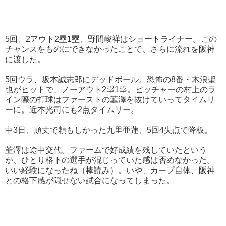
5回、2アウト2塁1塁、野間峻祥はショートライナー。この
チャンスをものにできなかったことで、さらに流れを阪神
に渡した。
5回ウラ、坂本誠志郎にデッドボール。恐怖の8番・木浪聖
也がヒットで、ノーアウト2塁1塁。ピッチャーの村上のラ
イン際の打球はファーストの韮澤を抜けていってタイムリ
ーに。近本光司にも2点タイムリー。
中3日、頑丈で頼もしかった九里亜蓮、5回4失点で降板。
韮澤は途中交代。ファームで好成績を残していたという
が、ひとり格下の選手が混じっていた感は否めなかった。
いい経験になったね（棒読み）。いや、カープ自体、阪神
との格下感が隠せない試合になってしまった。