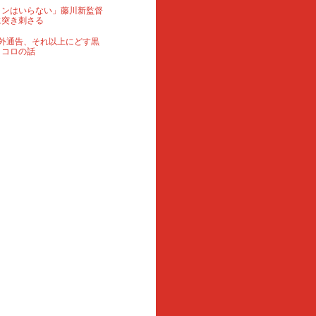
ランはいらない」藤川新監督
に突き刺さる
外通告、それ以上にどす黒
ロコロの話