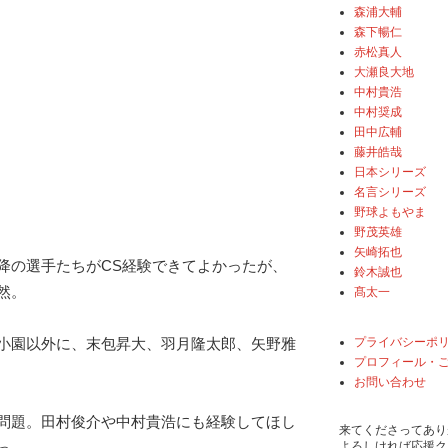
森浦大輔
森下暢仁
赤松真人
大瀬良大地
中村貴浩
中村奨成
田中広輔
藤井皓哉
日本シリーズ
名言シリーズ
野球よもやま
野茂英雄
矢崎拓也
降の選手たちがCS経験できてよかったが、
鈴木誠也
然。
髙太一
プライバシーポ
小園以外に、末包昇大、羽月隆太郎、矢野雅
プロフィール・
お問い合わせ
問題。田村俊介や中村貴浩にも経験してほし
来てくださってあり
よろしければ応援ク
っ。