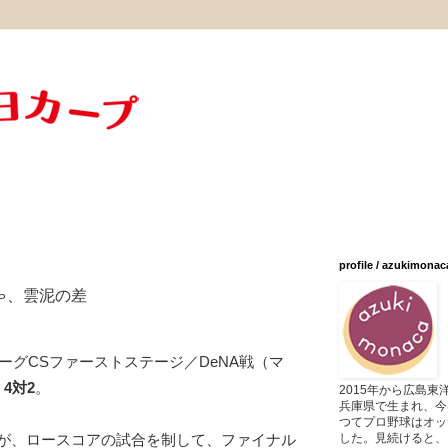
profile / azukimonac
ゃ、雲泥の差
リーグCSファーストステージ／DeNA戦（マ
、
4対2
。
2015年から広島
兵庫県で生まれ、今
つてプロ野球はオッ
した。見続けると、
が、ロースコアの試合を制して、ファイナル