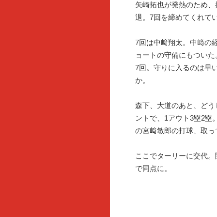
矢崎拓也が発熱のため、
退。7回を締めてくれて
7回は中﨑翔太。中﨑の
ョートの守備にもついた
7回。守りに入るのは早
か。
森下、大道のあと、どう
ントで、1アウト3塁2
の宮﨑敏郎の打球、取っ
ここでターリーに交代。
で同点に。