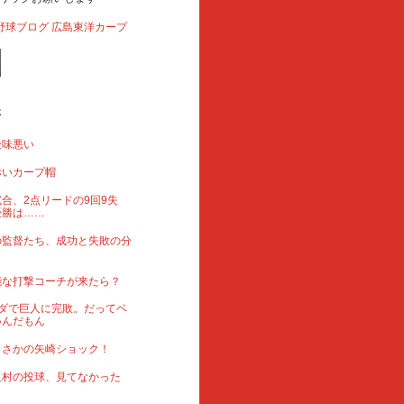
事
後味悪い
赤いカープ帽
合、2点リードの9回9失
優勝は……
の監督たち、成功と失敗の分
能な打撃コーチが来たら？
ダで巨人に完敗。だってベ
いんだもん
まさかの矢崎ショック！
玉村の投球、見てなかった