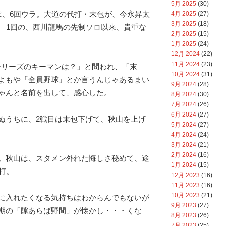
5月 2025
(30)
は、6回ウラ。大道の代打・末包が、今永昇太
4月 2025
(27)
3月 2025
(18)
！ 1回の、西川龍馬の先制ソロ以来、貴重な
2月 2025
(15)
1月 2025
(24)
12月 2024
(22)
11月 2024
(23)
シリーズのキーマンは？」と問われ、「末
10月 2024
(31)
よもや「全員野球」とか言うんじゃあるまい
9月 2024
(28)
ゃんと名前を出して、感心した。
8月 2024
(30)
7月 2024
(26)
6月 2024
(27)
ぬうちに、2戦目は末包下げて、秋山を上げ
5月 2024
(27)
4月 2024
(24)
3月 2024
(21)
2月 2024
(16)
。秋山は、スタメン外れた悔しさ秘めて、途
1月 2024
(15)
打。
12月 2023
(16)
11月 2023
(16)
10月 2023
(21)
に入れたくなる気持ちはわからんでもないが
9月 2023
(27)
期の「隙あらば野間」が懐かし・・・くな
8月 2023
(26)
7月 2023
(25)