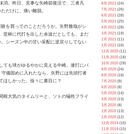
抹消。昨日、見事な矢崎節復活で、三者凡
8月 2021
(24)
7月 2021
(26)
いただけに、痛い離脱。
6月 2021
(28)
5月 2021
(25)
経験を買ってのことだろうか。矢野雅哉がシ
4月 2021
(28)
3月 2021
(19)
。堂林に代打を出した余波だとしても、まだ
2月 2021
(11)
い。シーズン中の甘い采配に逆戻りしてない
1月 2021
(16)
12月 2020
(11)
11月 2020
(18)
10月 2020
(29)
しても球がゆるやかに見える中崎。連打にバ
9月 2020
(24)
塁。守備固めに入れたなら、矢野には先頭打者
8月 2020
(18)
てほしかった。徐々に裏目に？
7月 2020
(9)
6月 2020
(8)
5月 2020
(14)
関根大気のタイムリーと、ソトの犠牲フライ
4月 2020
(13)
3月 2020
(8)
2月 2020
(13)
1月 2020
(12)
12月 2019
(10)
11月 2019
(15)