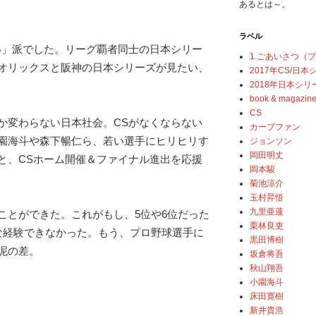
あるとは～。
ラベル
い」派でした。リーグ覇者同士の日本シリー
1.ごあいさつ（
オリックスと阪神の日本シリーズが見たい、
2017年CS/日
2018年日本シリ
book & magazin
CS
か変わらない日本社会。CSがなくならない
カープファン
園海斗や森下暢仁ら、若い選手にヒリヒリす
ジョンソン
岡田明丈
と、CSホーム開催＆ファイナル進出を応援
岡本駿
菊池涼介
玉村昇悟
九里亜蓮
ことができた。これがもし、5位や6位だった
栗林良吏
な経験できなかった。もう、プロ野球選手に
黒田博樹
泥の差。
坂倉将吾
秋山翔吾
小園海斗
床田寛樹
新井貴浩