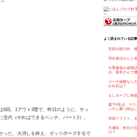
よく読まれている記
安部の戦力外、
羽生善治さんと
今季最低の崩壊試
点、新井さんで
コーチ経験なし
かれ目は？
もしカープに有
森下4失点、マツ
は6回。1アウト3塁で、昨日のように、サッ
ンチに勝つ気な
に交代（やればできるベンチ、パート2）。
現役ドラフト、
大瀬良、昨日の
の？
かった。火消しを終え、ガッツポーズするで