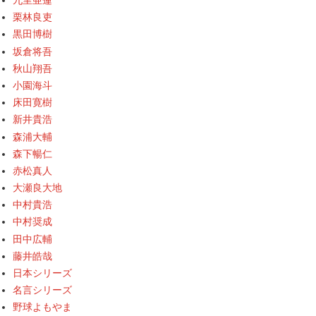
九里亜蓮
栗林良吏
黒田博樹
坂倉将吾
秋山翔吾
小園海斗
床田寛樹
新井貴浩
森浦大輔
森下暢仁
赤松真人
大瀬良大地
中村貴浩
中村奨成
田中広輔
藤井皓哉
日本シリーズ
名言シリーズ
野球よもやま