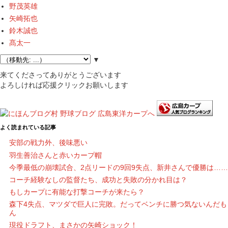
野茂英雄
矢崎拓也
鈴木誠也
髙太一
▼
来てくださってありがとうございます
よろしければ応援クリックお願いします
よく読まれている記事
安部の戦力外、後味悪い
羽生善治さんと赤いカープ帽
今季最低の崩壊試合、2点リードの9回9失点、新井さんで優勝は……
コーチ経験なしの監督たち、成功と失敗の分かれ目は？
もしカープに有能な打撃コーチが来たら？
森下4失点、マツダで巨人に完敗。だってベンチに勝つ気ないんだも
ん
現役ドラフト、まさかの矢崎ショック！