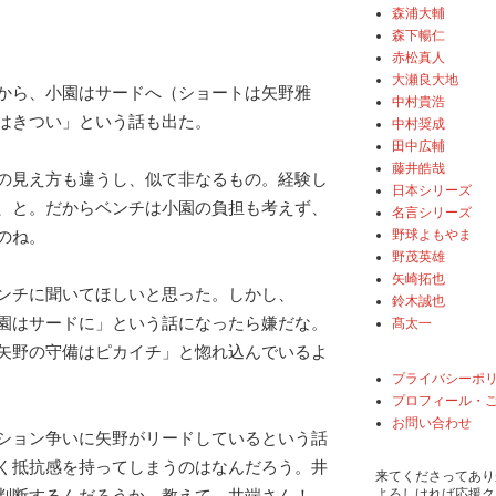
森浦大輔
森下暢仁
赤松真人
大瀬良大地
から、小園はサードへ（ショートは矢野雅
中村貴浩
はきつい」という話も出た。
中村奨成
田中広輔
藤井皓哉
の見え方も違うし、似て非なるもの。経験し
日本シリーズ
、と。だからベンチは小園の負担も考えず、
名言シリーズ
野球よもやま
のね。
野茂英雄
矢崎拓也
ンチに聞いてほしいと思った。しかし、
鈴木誠也
園はサードに」という話になったら嫌だな。
髙太一
矢野の守備はピカイチ」と惚れ込んでいるよ
プライバシーポ
プロフィール・
お問い合わせ
ション争いに矢野がリードしているという話
く抵抗感を持ってしまうのはなんだろう。井
来てくださってあり
よろしければ応援ク
判断するんだろうか。教えて、井端さん！