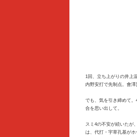
1回、立ち上がりの井上
内野安打で先制点。會澤
でも、気を引き締めて。
合を思い出して。
スミ4の不安が続いたが
は、代打・宇草孔基がホ