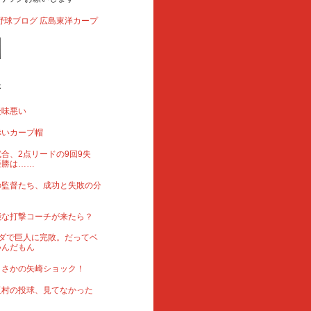
事
後味悪い
赤いカープ帽
合、2点リードの9回9失
優勝は……
の監督たち、成功と失敗の分
能な打撃コーチが来たら？
ダで巨人に完敗。だってベ
いんだもん
まさかの矢崎ショック！
玉村の投球、見てなかった