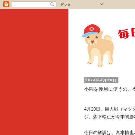
2024年4月20日
小園を便利に使うの、
4月20日、巨人戦（マ
ジ、森下暢仁が今季初勝
今日の解説は、宮本慎也