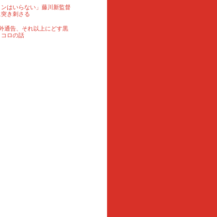
ランはいらない」藤川新監督
に突き刺さる
外通告、それ以上にどす黒
ロコロの話