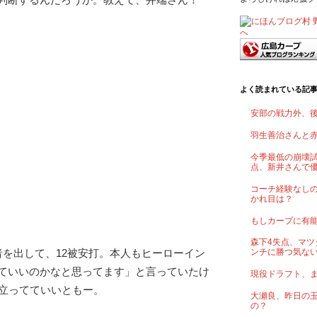
よく読まれている記
安部の戦力外、
羽生善治さんと
今季最低の崩壊試
点、新井さんで
コーチ経験なし
かれ目は？
もしカープに有
森下4失点、マツ
者を出して、12被安打。本人もヒーローイン
ンチに勝つ気な
ていいのかなと思ってます」と言っていたけ
現役ドラフト、
。立ってていいともー。
大瀬良、昨日の
の？