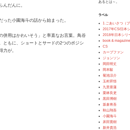
あるとは～。
ふんだんに。
ラベル
だった小園海斗の話から始まった。
1.ごあいさつ（
2017年CS/日
2018年日本シリ
の併用はかわいそう」と率直なお言葉。鳥谷
book & magazin
。ともに、ショートとサードの2つのポジシ
CS
得力が。
カープファン
ジョンソン
岡田明丈
岡本駿
菊池涼介
玉村昇悟
九里亜蓮
栗林良吏
黒田博樹
坂倉将吾
秋山翔吾
小園海斗
床田寛樹
新井貴浩