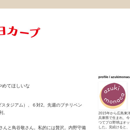
profile / azukimonac
やめてほしいな
ツダスタジアム）、６対2。先週のプチリベン
利。
2015年から広島
兵庫県で生まれ、今
つてプロ野球はオッ
した。見続けると、
さんと鳥谷敬さん。私的には贅沢。内野守備